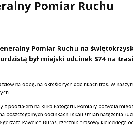
eralny Pomiar Ruchu
 Generalny Pomiar Ruchu na świętokrzys
ordzistą był miejski odcinek S74 na tras
azdów na dobę, na określonych odcinkach tras. W naszy
ych.
y z podziałem na kilka kategorii. Pomiary pozwolą międ
na poszczególnych odcinkach i skali zmian natężenia ru
gorzata Pawelec-Buras, rzecznik prasowy kieleckiego o