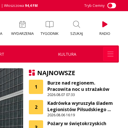
M
| Włoszczowa
94,4 FM
Tryb Ciemny
IA
WYDARZENIA
TYGODNIK
SZUKAJ
RADIO
RT
KULTURA
NAJNOWSZE
Burze nad regionem.
1
Pracowita noc u strażaków
2026.08.07 07:33
Kadrówka wyruszyła śladem
2
Legionistów Piłsudskiego ...
2026.08.06 16:19
Pożary w świętokrzyskich
3