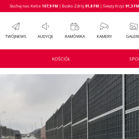
Słuchaj nas: Kielce
107,9 FM
| Busko-Zdrój
91,8 FM
| Święty Krzyż
91,3 F
TWÓJNEWS
AUDYCJE
RAMÓWKA
KAMERY
GALER
KOŚCIÓŁ
SPO