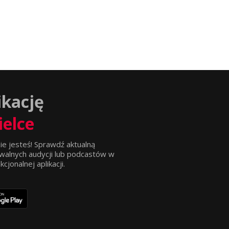
ikację
ielce
ie jesteś! Sprawdź aktualną
walnych audycji lub podcastów w
jonalnej aplikacji.