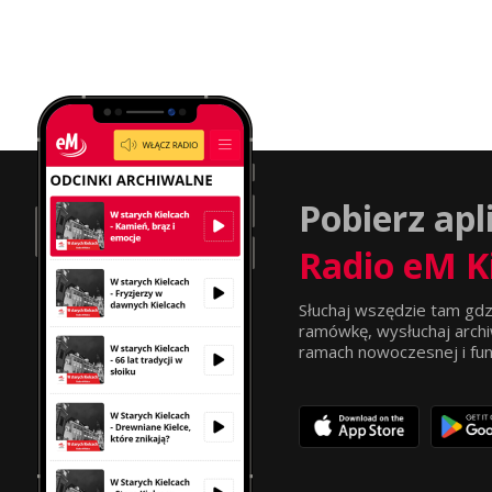
Pobierz apl
Radio eM K
Słuchaj wszędzie tam gdz
ramówkę, wysłuchaj archi
ramach nowoczesnej i funkc