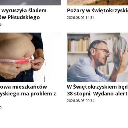
 wyruszyła śladem
Pożary w świętokrzyski
ów Piłsudskiego
2026.08.05 14:31
9
łowa mieszkańców
W Świętokrzyskiem będ
yskiego ma problem z
38 stopni. Wydano alert
2026.08.05 09:34
0