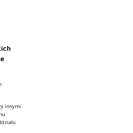
kich
ie
m
zy innymi
chu
ddziału