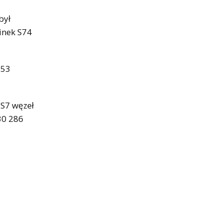
był
inek S74
353
 S7 węzeł
30 286