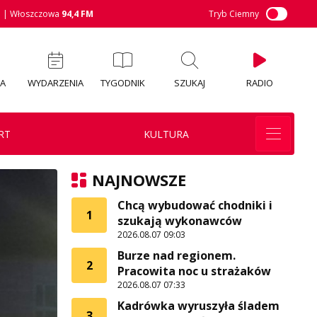
M
| Włoszczowa
94,4 FM
Tryb Ciemny
IA
WYDARZENIA
TYGODNIK
SZUKAJ
RADIO
RT
KULTURA
NAJNOWSZE
Chcą wybudować chodniki i
1
szukają wykonawców
2026.08.07 09:03
Burze nad regionem.
2
Pracowita noc u strażaków
2026.08.07 07:33
Kadrówka wyruszyła śladem
3