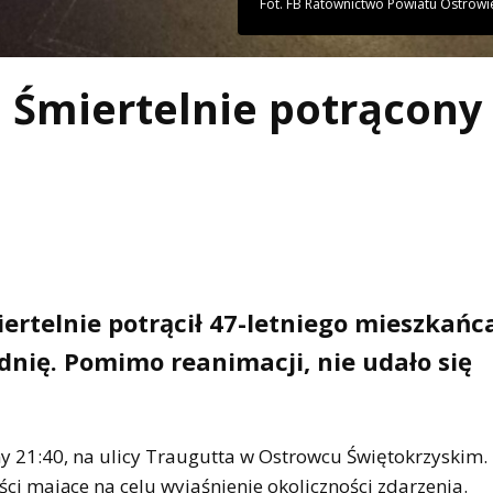
Fot. FB Ratownictwo Powiatu Ostrowi
 Śmiertelnie potrącony
telnie potrącił 47-letniego mieszkańc
zdnię. Pomimo reanimacji, nie udało się
y 21:40, na ulicy Traugutta w Ostrowcu Świętokrzyskim.
i mające na celu wyjaśnienie okoliczności zdarzenia.