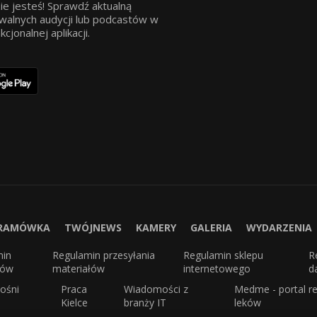
ie jesteś! Sprawdź aktualną
walnych audycji lub podcastów w
jonalnej aplikacji.
RAMÓWKA
TWÓJNEWS
KAMERY
GALERIA
WYDARZENIA
min
Regulamin przesyłania
Regulamin sklepu
R
sów
materiałów
internetowego
d
ośni
Praca
Wiadomości z
Medme - portal re
Kielce
branży IT
leków