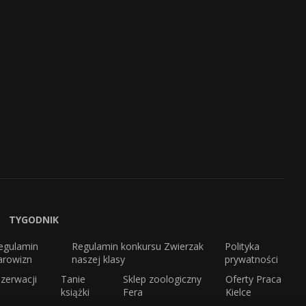
TYGODNIK
egulamin
Regulamin konkursu Zwierzak
Polityka
arowizn
naszej klasy
prywatności
zerwacji
Tanie
Sklep zoologiczny
Oferty Praca
książki
Fera
Kielce