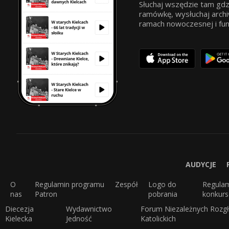
Słuchaj wszędzie tam gdz
ramówkę, wysłuchaj archi
ramach nowoczesnej i funkc
AUDYCJE
O
Regulamin programu
Zespół
Logo do
Regula
nas
Patron
pobrania
konkur
Diecezja
Wydawnictwo
Forum Niezależnych Rozgł
Kielecka
Jedność
Katolickich