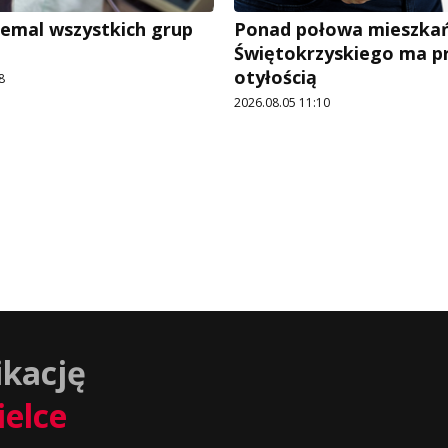
iemal wszystkich grup
Ponad połowa mieszka
Świętokrzyskiego ma p
otyłością
8
2026.08.05 11:10
ikację
ielce