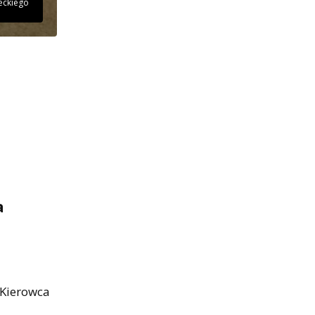
eckiego
a
 Kierowca