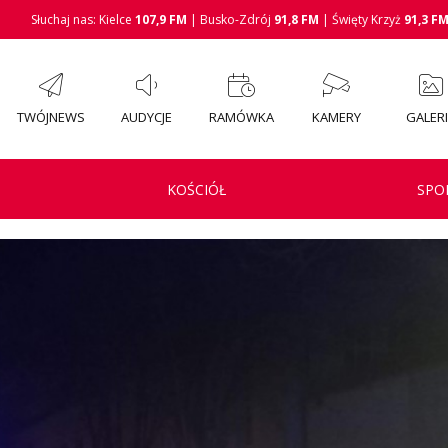
Słuchaj nas: Kielce
107,9 FM
| Busko-Zdrój
91,8 FM
| Święty Krzyż
91,3 F
TWÓJNEWS
AUDYCJE
RAMÓWKA
KAMERY
GALER
KOŚCIÓŁ
SPO