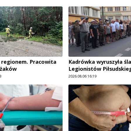
 regionem. Pracowita
Kadrówka wyruszyła śl
ażaków
Legionistów Piłsudskie
3
2026.08.06 16:19