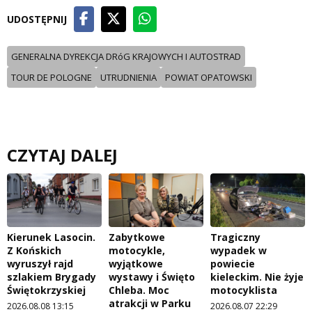
UDOSTĘPNIJ
GENERALNA DYREKCJA DRóG KRAJOWYCH I AUTOSTRAD
TOUR DE POLOGNE
UTRUDNIENIA
POWIAT OPATOWSKI
CZYTAJ DALEJ
Kierunek Lasocin.
Zabytkowe
Tragiczny
Z Końskich
motocykle,
wypadek w
wyruszył rajd
wyjątkowe
powiecie
szlakiem Brygady
wystawy i Święto
kieleckim. Nie żyje
Świętokrzyskiej
Chleba. Moc
motocyklista
atrakcji w Parku
2026.08.08 13:15
2026.08.07 22:29