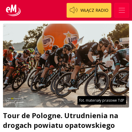
WŁĄCZ RADIO
fot. materiały prasowe TdP
Tour de Pologne. Utrudnienia na
drogach powiatu opatowskiego