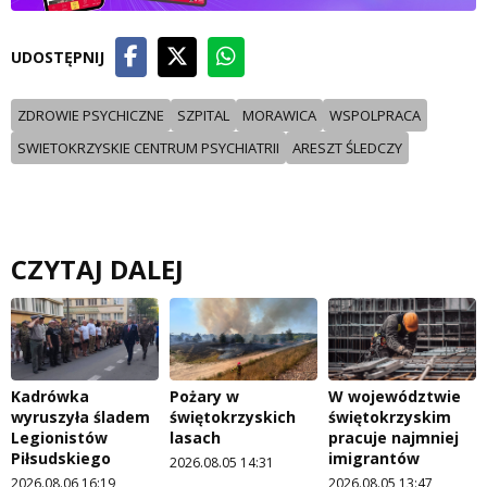
UDOSTĘPNIJ
ZDROWIE PSYCHICZNE
SZPITAL
MORAWICA
WSPOLPRACA
SWIETOKRZYSKIE CENTRUM PSYCHIATRII
ARESZT ŚLEDCZY
CZYTAJ DALEJ
Kadrówka
Pożary w
W województwie
wyruszyła śladem
świętokrzyskich
świętokrzyskim
Legionistów
lasach
pracuje najmniej
Piłsudskiego
imigrantów
2026.08.05 14:31
2026.08.06 16:19
2026.08.05 13:47