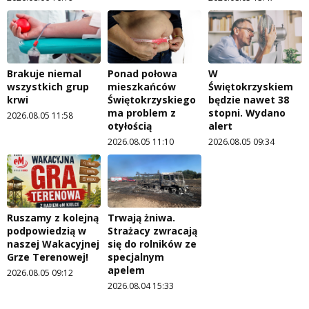
Brakuje niemal
Ponad połowa
W
wszystkich grup
mieszkańców
Świętokrzyskiem
krwi
Świętokrzyskiego
będzie nawet 38
ma problem z
stopni. Wydano
2026.08.05 11:58
otyłością
alert
2026.08.05 11:10
2026.08.05 09:34
Ruszamy z kolejną
Trwają żniwa.
podpowiedzią w
Strażacy zwracają
naszej Wakacyjnej
się do rolników ze
Grze Terenowej!
specjalnym
apelem
2026.08.05 09:12
2026.08.04 15:33