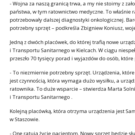
- Wojna za naszą granicą trwa, a my nie stoimy z 
państwa, w tym ratownictwo medyczne. To właśnie rat
potrzebowały dalszej diagnostyki onkologicznej. Ba
potrzebny sprzęt – podkreśla Zbigniew Koniusz, woj
Jedną z dwóch placówek, do której trafią nowe urzą
i Transportu Sanitarnego w Kielcach. W ciągu niespe
przeszło 70 tysięcy porad i wyjazdów do osób, któ
- To niezmiernie potrzebny sprzęt. Urządzenia, któ
jest czynnością, która wymaga dużo wysiłku, a urząd
ratownika. To duże wsparcie – stwierdza Marta Sol
i Transportu Sanitarnego .
Kolejną placówką, która otrzyma urządzenia jest Sa
w Staszowie.
- One ratują życie pacjentom. Nowy sprzęt będzie s