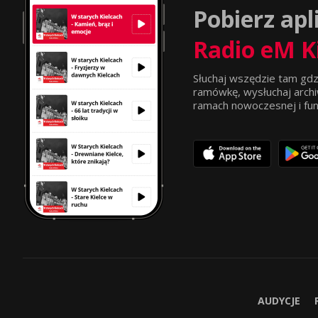
Pobierz apl
Radio eM K
Słuchaj wszędzie tam gdz
ramówkę, wysłuchaj archi
ramach nowoczesnej i funkc
AUDYCJE