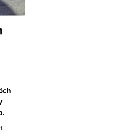
h
wóch
y
a.
i.