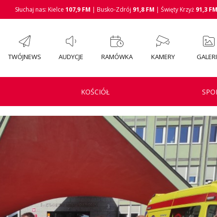
Słuchaj nas: Kielce
107,9 FM
| Busko-Zdrój
91,8 FM
| Święty Krzyż
91,3 F
TWÓJNEWS
AUDYCJE
RAMÓWKA
KAMERY
GALER
KOŚCIÓŁ
SPO