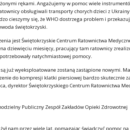
założonymi rękami. Angażujemy w pomoc wiele instrument
ownicy obsługiwali transporty chorych dzieci z Ukrainy,
rdzo cieszymy się, że WHO dostrzega problem i przekazuj
ewoda świętokrzyski.
dzenia jest Świętokrzyskie Centrum Ratownictwa Medycz
łna dziewięciu miesięcy, pracujący tam ratownicy zrealiz
re potrzebowały natychmiastowej pomocy.
re są już wyeksploatowane zostaną zastąpione nowymi. Ma
zenie do kompresji klatki piersiowej bardzo skutecznie z
nica, dyrektor Świętokrzyskiego Centrum Ratownictwa M
modzielny Publiczny Zespół Zakładów Opieki Zdrowotnej
łużył nam przez wiele lat, pomagając świadczyć pomoc n