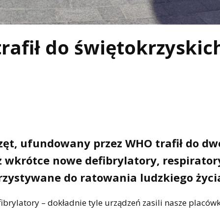
trafił do świętokrzyskic
rzęt, ufundowany przez WHO trafił do d
 wkrótce nowe defibrylatory, respirator
rzystywane do ratowania ludzkiego życi
brylatory – dokładnie tyle urządzeń zasili nasze placówk