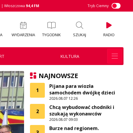
M
| Włoszczowa
94,4 FM
Tryb Ciemny
IA
WYDARZENIA
TYGODNIK
SZUKAJ
RADIO
RT
KULTURA
NAJNOWSZE
Pijana para wiozła
1
samochodem dwójkę dzieci
2026.08.07 12:26
Chcą wybudować chodniki i
2
szukają wykonawców
2026.08.07 09:03
Burze nad regionem.
3