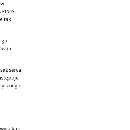
ów
 które
e tak
nego
owali
saż serca
astępuje
edycznego
a wysokim