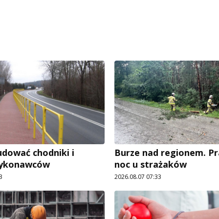
dować chodniki i
Burze nad regionem. P
wykonawców
noc u strażaków
3
2026.08.07 07:33