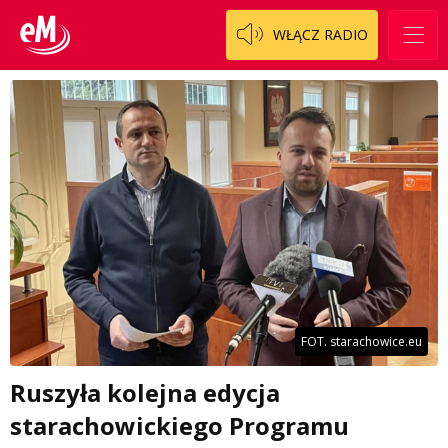
WŁĄCZ RADIO
FOT. starachowice.eu
Ruszyła kolejna edycja
starachowickiego Programu