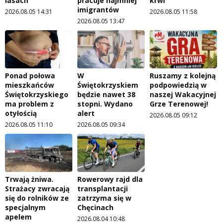
lasach
pracuje najmniej
krwi
imigrantów
2026.08.05 14:31
2026.08.05 11:58
2026.08.05 13:47
Ponad połowa
W
Ruszamy z kolejną
mieszkańców
Świętokrzyskiem
podpowiedzią w
Świętokrzyskiego
będzie nawet 38
naszej Wakacyjnej
ma problem z
stopni. Wydano
Grze Terenowej!
otyłością
alert
2026.08.05 09:12
2026.08.05 11:10
2026.08.05 09:34
Trwają żniwa.
Rowerowy rajd dla
Strażacy zwracają
transplantacji
się do rolników ze
zatrzyma się w
specjalnym
Chęcinach
apelem
2026.08.04 10:48