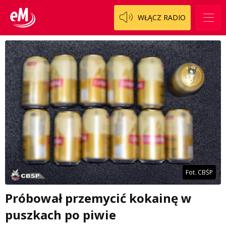
WŁĄCZ RADIO
Fot. CBŚP
Próbował przemycić kokainę w
puszkach po piwie