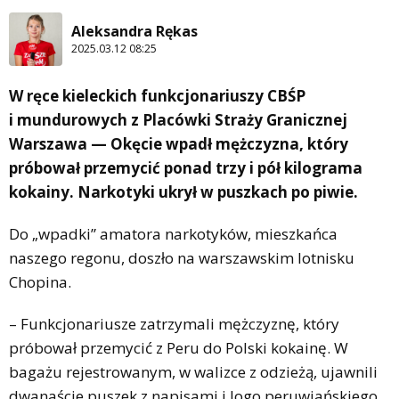
Aleksandra Rękas
2025.03.12 08:25
W ręce kieleckich funkcjonariuszy CBŚP
i mundurowych z Placówki Straży Granicznej
Warszawa — Okęcie wpadł mężczyzna, który
próbował przemycić ponad trzy i pół kilograma
kokainy. Narkotyki ukrył w puszkach po piwie.
Do „wpadki” amatora narkotyków, mieszkańca
naszego regonu, doszło na warszawskim lotnisku
Chopina.
– Funkcjonariusze zatrzymali mężczyznę, który
próbował przemycić z Peru do Polski kokainę. W
bagażu rejestrowanym, w walizce z odzieżą, ujawnili
dwanaście puszek z napisami i logo peruwiańskiego