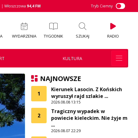
M
| Włoszczowa
94,4 FM
Tryb Ciemny
IA
WYDARZENIA
TYGODNIK
SZUKAJ
RADIO
RT
KULTURA
NAJNOWSZE
Kierunek Lasocin. Z Końskich
1
wyruszył rajd szlakie ...
2026.08.08 13:15
Tragiczny wypadek w
2
powiecie kieleckim. Nie żyje m
...
2026.08.07 22:29