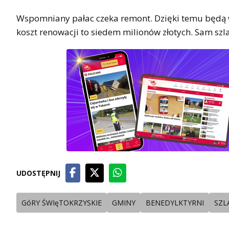
Wspomniany pałac czeka remont. Dzięki temu będą w
koszt renowacji to siedem milionów złotych. Sam szl
UDOSTĘPNIJ
GóRY ŚWIęTOKRZYSKIE
GMINY
BENEDYLKTYRNI
SZL