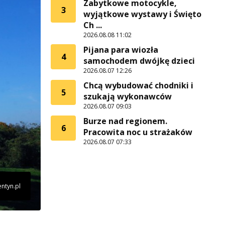
Zabytkowe motocykle,
3
wyjątkowe wystawy i Święto
Ch ...
2026.08.08 11:02
Pijana para wiozła
4
samochodem dwójkę dzieci
2026.08.07 12:26
Chcą wybudować chodniki i
5
szukają wykonawców
2026.08.07 09:03
Burze nad regionem.
6
Pracowita noc u strażaków
2026.08.07 07:33
entyn.pl