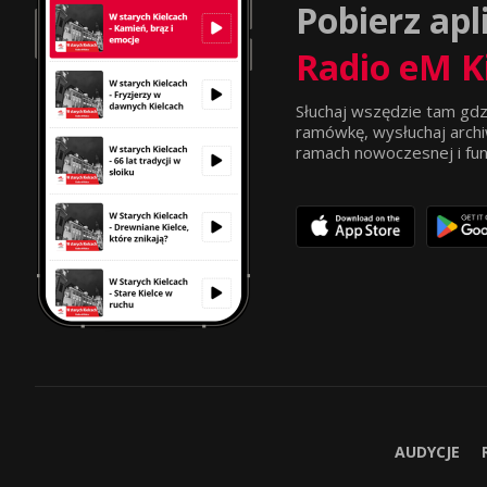
Pobierz apl
Radio eM K
Słuchaj wszędzie tam gdz
ramówkę, wysłuchaj archi
ramach nowoczesnej i funkc
AUDYCJE