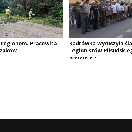
 regionem. Pracowita
Kadrówka wyruszyła śl
ażaków
Legionistów Piłsudskie
3
2026.08.06 16:19