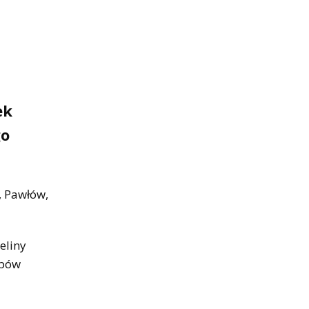
ek
go
, Pawłów,
eliny
upów