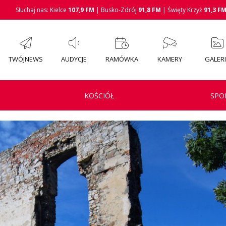
Słuchaj nas: Kielce
107,9 FM
| Busko-Zdrój
91,8 FM
| Święty Krzyż
91,3 F
TWÓJNEWS
AUDYCJE
RAMÓWKA
KAMERY
GALER
KOŚCIÓŁ
SPO