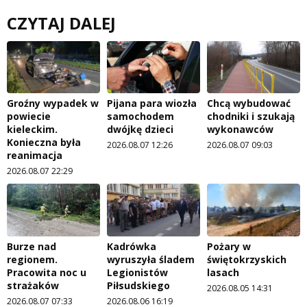
CZYTAJ DALEJ
Groźny wypadek w
Pijana para wiozła
Chcą wybudować
powiecie
samochodem
chodniki i szukają
kieleckim.
dwójkę dzieci
wykonawców
Konieczna była
2026.08.07 12:26
2026.08.07 09:03
reanimacja
2026.08.07 22:29
Burze nad
Kadrówka
Pożary w
regionem.
wyruszyła śladem
świętokrzyskich
Pracowita noc u
Legionistów
lasach
strażaków
Piłsudskiego
2026.08.05 14:31
2026.08.07 07:33
2026.08.06 16:19