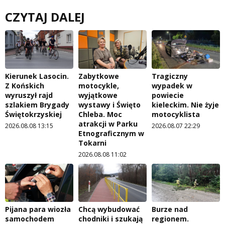
CZYTAJ DALEJ
Kierunek Lasocin.
Zabytkowe
Tragiczny
Z Końskich
motocykle,
wypadek w
wyruszył rajd
wyjątkowe
powiecie
szlakiem Brygady
wystawy i Święto
kieleckim. Nie żyje
Świętokrzyskiej
Chleba. Moc
motocyklista
atrakcji w Parku
2026.08.08 13:15
2026.08.07 22:29
Etnograficznym w
Tokarni
2026.08.08 11:02
Pijana para wiozła
Chcą wybudować
Burze nad
samochodem
chodniki i szukają
regionem.