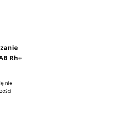
szanie
 AB Rh+
dę nie
zości