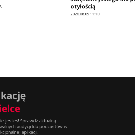
otyłością
8
2026.08.05 11:10
ikację
ielce
ie jesteś! Sprawdź aktualną
walnych audycji lub podcastów w
jonalnej aplikacji.