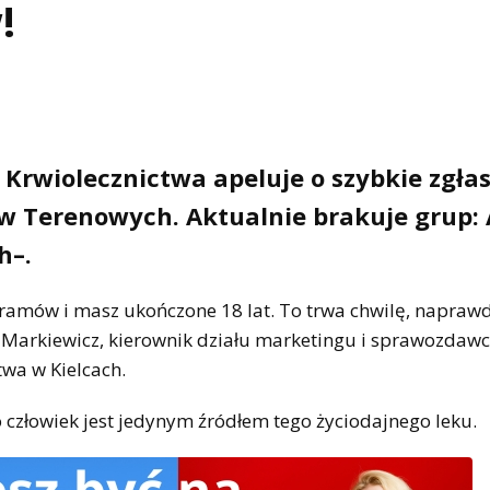
!
rwiolecznictwa apeluje o szybkie zgła
łów Terenowych. Aktualnie brakuje grup:
h–.
gramów i masz ukończone 18 lat. To trwa chwilę, napraw
 Markiewicz, kierownik działu marketingu i sprawozdawc
wa w Kielcach.
 człowiek jest jedynym źródłem tego życiodajnego leku.