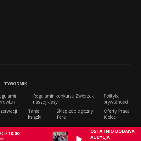
TYGODNIK
egulamin
Regulamin konkursu Zwierzak
Polityka
arowizn
naszej klasy
prywatności
zerwacji
Tanie
Sklep zoologiczny
Oferty Praca
książki
Fera
Kielce
OSTATNIO DODANA
OD
10:00
AUDYCJA
 eM