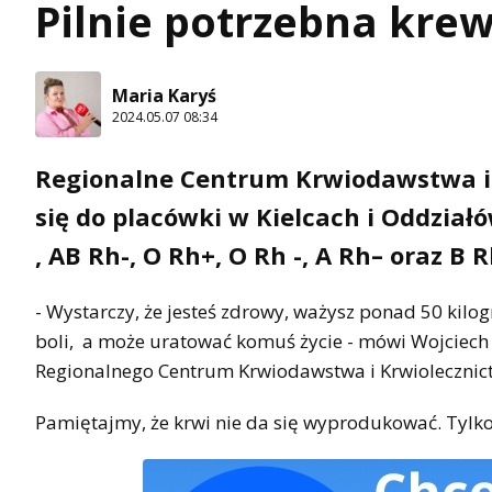
Pilnie potrzebna krew
Maria Karyś
2024.05.07 08:34
Regionalne Centrum Krwiodawstwa i K
się do placówki w Kielcach i Oddzia
, AB Rh-, O Rh+, O Rh -, A Rh– oraz B R
- Wystarczy, że jesteś zdrowy, ważysz ponad 50 kilo
boli, a może uratować komuś życie - mówi Wojciech
Regionalnego Centrum Krwiodawstwa i Krwiolecznict
Pamiętajmy, że krwi nie da się wyprodukować. Tylko