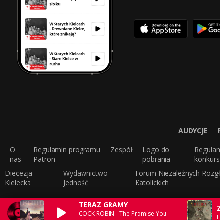
AUDYCJE
O
Regulamin programu
Zespół
Logo do
Regula
nas
Patron
pobrania
konkur
Diecezja
Wydawnictwo
Forum Niezależnych Rozgł
Kielecka
Jedność
Katolickich
TERAZ GRAMY
COCK ROBIN - The Promise You
E