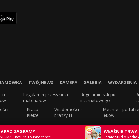
RAMÓWKA
TWÓJNEWS
KAMERY
GALERIA
WYDARZENIA
min
Regulamin przesyłania
Regulamin sklepu
R
sów
materiałów
internetowego
d
ośni
Praca
Wiadomości z
Medme - portal re
Kielce
branży IT
leków
ZARAZ ZAGRAMY
WŁAŚNIE TRWA
NIGMA - Return To Innocence
Letnie Studio Radia