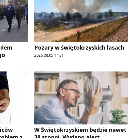
adem
Pożary w świętokrzyskich lasach
go
2026.08.05 14:31
ńców
W Świętokrzyskiem będzie nawet
roblem z
38 stopni. Wydano alert