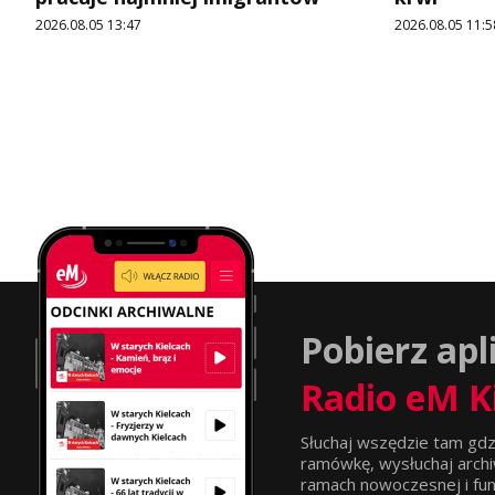
2026.08.05 13:47
2026.08.05 11:5
Pobierz apl
Radio eM K
Słuchaj wszędzie tam gdz
ramówkę, wysłuchaj archi
ramach nowoczesnej i funkc