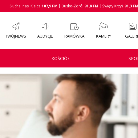
Słuchaj nas: Kielce
107,9 FM
| Busko-Zdrój
91,8 FM
| Święty Krzyż
91,3 F
TWÓJNEWS
AUDYCJE
RAMÓWKA
KAMERY
GALER
KOŚCIÓŁ
SPO