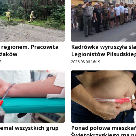
 regionem. Pracowita
Kadrówka wyruszyła śl
ażaków
Legionistów Piłsudskie
3
2026.08.06 16:19
iemal wszystkich grup
Ponad połowa mieszka
Świętokrzyskiego ma p