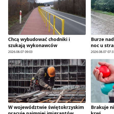
Chcą wybudować chodniki i
Burze nad
szukają wykonawców
noc u str
2026.08.07 09:03
2026.08.07 07:3
W województwie świętokrzyskim
Brakuje n
pracuje najmniej imigrantów
krwi