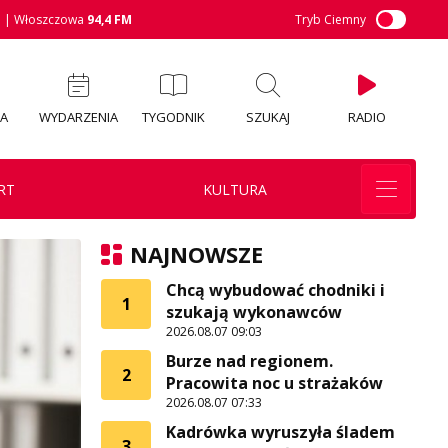
M
| Włoszczowa
94,4 FM
Tryb Ciemny
IA
WYDARZENIA
TYGODNIK
SZUKAJ
RADIO
RT
KULTURA
NAJNOWSZE
Chcą wybudować chodniki i
1
szukają wykonawców
2026.08.07 09:03
Burze nad regionem.
2
Pracowita noc u strażaków
2026.08.07 07:33
Kadrówka wyruszyła śladem
3