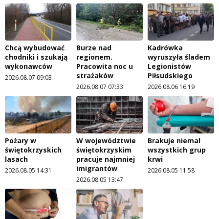
Chcą wybudować
Burze nad
Kadrówka
chodniki i szukają
regionem.
wyruszyła śladem
wykonawców
Pracowita noc u
Legionistów
strażaków
Piłsudskiego
2026.08.07 09:03
2026.08.07 07:33
2026.08.06 16:19
Pożary w
W województwie
Brakuje niemal
świętokrzyskich
świętokrzyskim
wszystkich grup
lasach
pracuje najmniej
krwi
imigrantów
2026.08.05 14:31
2026.08.05 11:58
2026.08.05 13:47