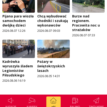
Pijana para wiozła
Chcą wybudować
Burze nad
samochodem
chodniki i szukają
regionem.
dwójkę dzieci
wykonawców
Pracowita noc u
strażaków
2026.08.07 12:26
2026.08.07 09:03
2026.08.07 07:33
Kadrówka
Pożary w
wyruszyła śladem
świętokrzyskich
Legionistów
lasach
Piłsudskiego
2026.08.05 14:31
2026.08.06 16:19
AUDYCJE
KAMERY
eM
PALIWO
TWÓJ NEWS