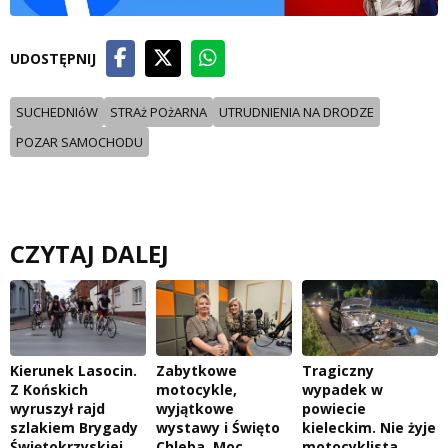
UDOSTĘPNIJ
SUCHEDNIóW
STRAż POżARNA
UTRUDNIENIA NA DRODZE
POZAR SAMOCHODU
CZYTAJ DALEJ
Kierunek Lasocin.
Zabytkowe
Tragiczny
Z Końskich
motocykle,
wypadek w
wyruszył rajd
wyjątkowe
powiecie
szlakiem Brygady
wystawy i Święto
kieleckim. Nie żyje
Świętokrzyskiej
Chleba. Moc
motocyklista