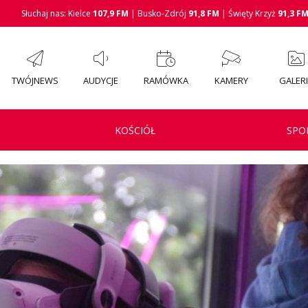
Słuchaj nas: Kielce
107,9 FM
| Busko-Zdrój
91,8 FM
| Święty Krzyż
91,3 F
TWÓJNEWS
AUDYCJE
RAMÓWKA
KAMERY
GALER
KOŚCIÓŁ
SPO