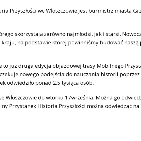
ia Przyszłości we Włoszczowie jest burmistrz miasta Gr
órego skorzystają zarówno najmłodsi, jak i starsi. Nowoc
o kraju, na podstawie której powinniśmy budować naszą 
e to już druga edycja objazdowej trasy Mobilnego Przys
 oczekuje nowego podejścia do nauczania historii poprzez
ek odwiedziło ponad 2,5 tysiąca osób.
e we Włoszczowie do wtorku 17września. Można go odwied
ilny Przystanek Historia Przyszłości można odwiedzać na