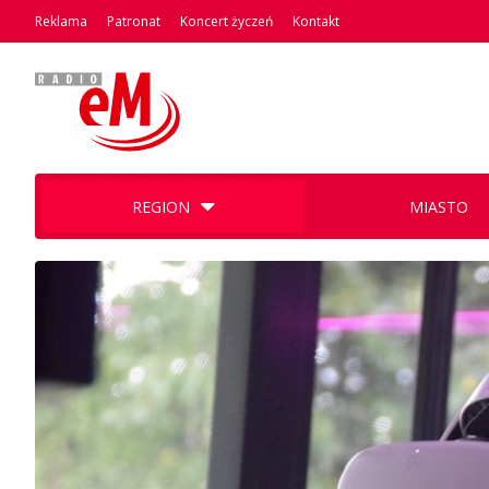
Reklama
Patronat
Koncert życzeń
Kontakt
REGION
MIASTO