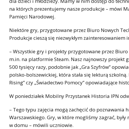
dla dzieci i młodzieży. Mamy w nim dostęp do techno
na których prezentujemy nasze produkcje – mówi Ma
Pamięci Narodowej.
Niektóre gry, przygotowane przez Biuro Nowych Tech
Produkcje cieszą się niezwykłym zainteresowaniem 
– Wszystkie gry i projekty przygotowane przez Biur
m.in. na platformie Steam. Nasz najnowszy projekt g
500 tysięcy razy, podobnie jak „Gra Szyfrów” opowi
polsko-bolszewickiej, która stała się lekturą szkol
Rising” czy „Świadectwo Pomocy” opowiadające his
W poniedziałek Mobilny Przystanek Historia IPN odw
– Tego typu zajęcia mogą zachęcić do poznawania his
Warszawskiego. Gry, w które mogliśmy zagrać, były 
w domu – mówili uczniowie.