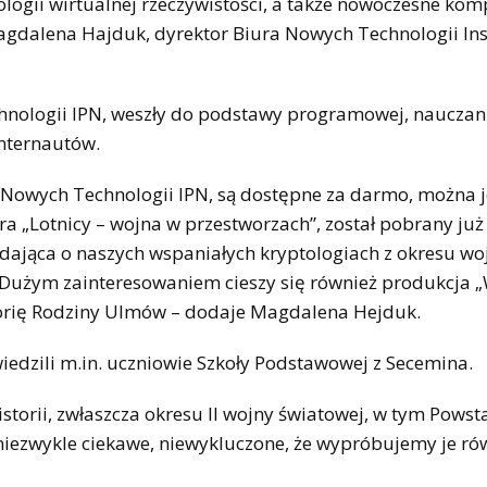
logii wirtualnej rzeczywistości, a także nowoczesne kom
gdalena Hajduk, dyrektor Biura Nowych Technologii Ins
nologii IPN, weszły do podstawy programowej, nauczania
internautów.
o Nowych Technologii IPN, są dostępne za darmo, można 
ra „Lotnicy – wojna w przestworzach”, został pobrany już
adająca o naszych wspaniałych kryptologiach z okresu wo
ną. Dużym zainteresowaniem cieszy się również produkcja
torię Rodziny Ulmów – dodaje Magdalena Hejduk.
iedzili m.in. uczniowie Szkoły Podstawowej z Secemina.
torii, zwłaszcza okresu II wojny światowej, w tym Powst
niezwykle ciekawe, niewykluczone, że wypróbujemy je ró