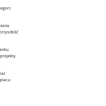
zegorz
zesna
przyszłość
tanku
 projekty
zać
 placu