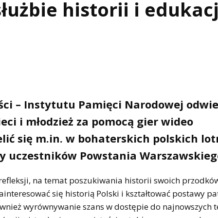
użbie historii i edukacj
ści – Instytutu Pamięci Narodowej odwie
eci i młodzież za pomocą gier wideo
lić się m.in. w bohaterskich polskich lo
 czy uczestników Powstania Warszawskieg
refleksji, na temat poszukiwania historii swoich przodkó
zainteresować się historią Polski i kształtować postawy pa
 również wyrównywanie szans w dostępie do najnowszych t