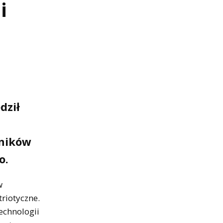
i
dził
tników
o.
w
triotyczne.
echnologii