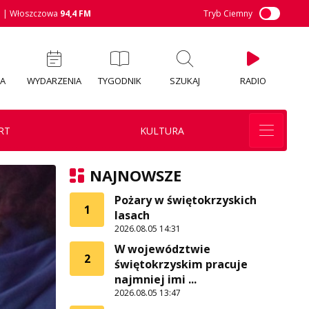
M
| Włoszczowa
94,4 FM
Tryb Ciemny
IA
WYDARZENIA
TYGODNIK
SZUKAJ
RADIO
RT
KULTURA
NAJNOWSZE
Pożary w świętokrzyskich
1
lasach
2026.08.05 14:31
W województwie
2
świętokrzyskim pracuje
najmniej imi ...
2026.08.05 13:47