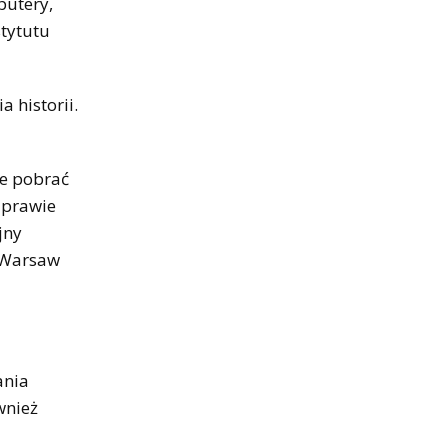
putery,
tytutu
 historii.
je pobrać
 prawie
jny
 „Warsaw
ania
wnież