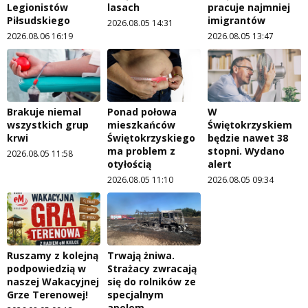
Legionistów
lasach
pracuje najmniej
Piłsudskiego
imigrantów
2026.08.05 14:31
2026.08.06 16:19
2026.08.05 13:47
Brakuje niemal
Ponad połowa
W
wszystkich grup
mieszkańców
Świętokrzyskiem
krwi
Świętokrzyskiego
będzie nawet 38
ma problem z
stopni. Wydano
2026.08.05 11:58
otyłością
alert
2026.08.05 11:10
2026.08.05 09:34
Ruszamy z kolejną
Trwają żniwa.
podpowiedzią w
Strażacy zwracają
naszej Wakacyjnej
się do rolników ze
Grze Terenowej!
specjalnym
apelem