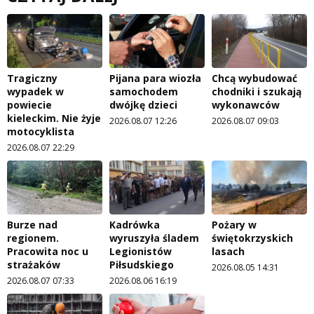
Tragiczny
Pijana para wiozła
Chcą wybudować
wypadek w
samochodem
chodniki i szukają
powiecie
dwójkę dzieci
wykonawców
kieleckim. Nie żyje
2026.08.07 12:26
2026.08.07 09:03
motocyklista
2026.08.07 22:29
Burze nad
Kadrówka
Pożary w
regionem.
wyruszyła śladem
świętokrzyskich
Pracowita noc u
Legionistów
lasach
strażaków
Piłsudskiego
2026.08.05 14:31
2026.08.07 07:33
2026.08.06 16:19