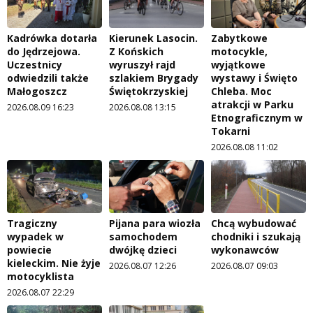
Kadrówka dotarła
Kierunek Lasocin.
Zabytkowe
do Jędrzejowa.
Z Końskich
motocykle,
Uczestnicy
wyruszył rajd
wyjątkowe
odwiedzili także
szlakiem Brygady
wystawy i Święto
Małogoszcz
Świętokrzyskiej
Chleba. Moc
atrakcji w Parku
2026.08.09 16:23
2026.08.08 13:15
Etnograficznym w
Tokarni
2026.08.08 11:02
Tragiczny
Pijana para wiozła
Chcą wybudować
wypadek w
samochodem
chodniki i szukają
powiecie
dwójkę dzieci
wykonawców
kieleckim. Nie żyje
2026.08.07 12:26
2026.08.07 09:03
motocyklista
2026.08.07 22:29