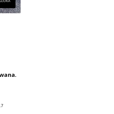
 GDDKiA
owana.
.7