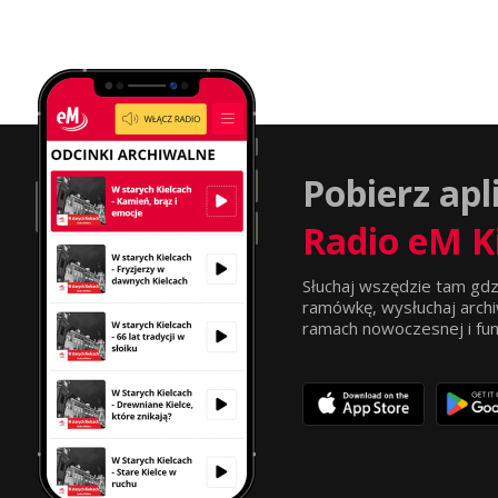
Pobierz apl
Radio eM K
Słuchaj wszędzie tam gdz
ramówkę, wysłuchaj archi
ramach nowoczesnej i funkc