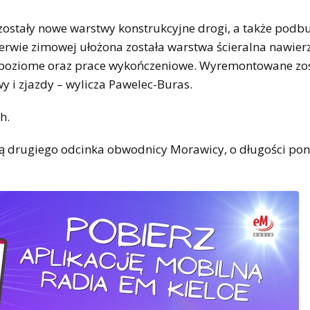
 zostały nowe warstwy konstrukcyjne drogi, a także pod
erwie zimowej ułożona została warstwa ścieralna nawierz
 poziome oraz prace wykończeniowe. Wyremontowane zos
 i zjazdy – wylicza Pawelec-Buras.
h.
wą drugiego odcinka obwodnicy Morawicy, o długości po