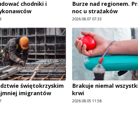
dować chodniki i
Burze nad regionem. P
wykonawców
noc u strażaków
3
2026.08.07 07:33
dztwie świętokrzyskim
Brakuje niemal wszystk
ajmniej imigrantów
krwi
7
2026.08.05 11:58