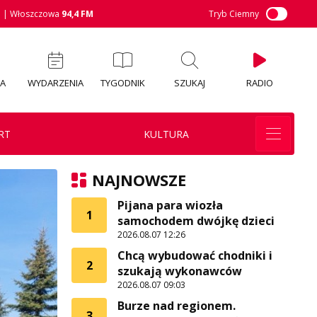
M
| Włoszczowa
94,4 FM
Tryb Ciemny
IA
WYDARZENIA
TYGODNIK
SZUKAJ
RADIO
RT
KULTURA
NAJNOWSZE
Pijana para wiozła
1
samochodem dwójkę dzieci
2026.08.07 12:26
Chcą wybudować chodniki i
2
szukają wykonawców
2026.08.07 09:03
Burze nad regionem.
3