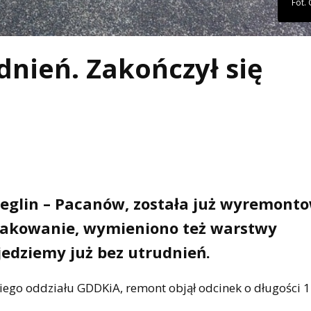
Fot.
nień. Zakończył się
zeglin – Pacanów, została już wyremont
znakowanie, wymieniono też warstwy
edziemy już bez utrudnień.
ego oddziału GDDKiA, remont objął odcinek o długości 1