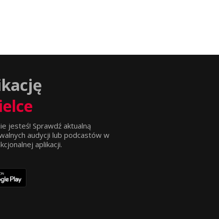
ikację
ielce
ie jesteś! Sprawdź aktualną
walnych audycji lub podcastów w
jonalnej aplikacji.