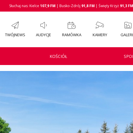
Słuchaj nas: Kielce
107,9 FM
| Busko-Zdrój
91,8 FM
| Święty Krzyż
91,3 F
TWÓJNEWS
AUDYCJE
RAMÓWKA
KAMERY
GALER
KOŚCIÓŁ
SPO