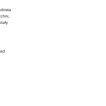
budowa
chni,
tały
nad