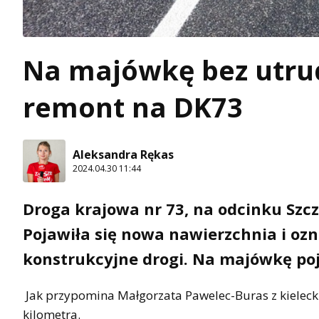
Na majówkę bez utrud
remont na DK73
Aleksandra Rękas
2024.04.30 11:44
Droga krajowa nr 73, na odcinku Szc
Pojawiła się nowa nawierzchnia i o
konstrukcyjne drogi. Na majówkę poj
Jak przypomina Małgorzata Pawelec-Buras z kielecki
kilometra.