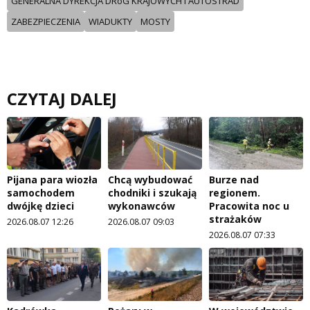
GENERALNA DYREKCJA DRóG KRAJOWYCH I AUTOSTRAD
ZABEZPIECZENIA
WIADUKTY
MOSTY
CZYTAJ DALEJ
Pijana para wiozła
Chcą wybudować
Burze nad
samochodem
chodniki i szukają
regionem.
dwójkę dzieci
wykonawców
Pracowita noc u
strażaków
2026.08.07 12:26
2026.08.07 09:03
2026.08.07 07:33