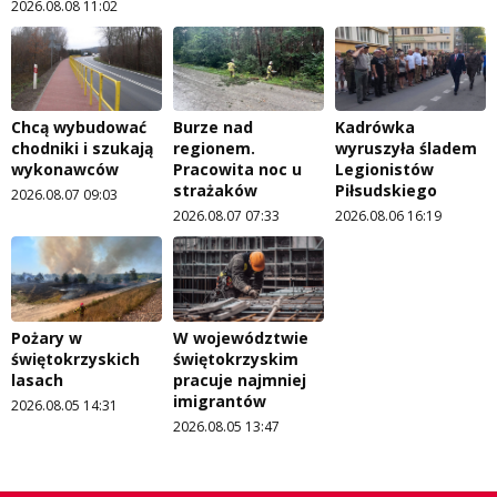
2026.08.08 11:02
Chcą wybudować
Burze nad
Kadrówka
chodniki i szukają
regionem.
wyruszyła śladem
wykonawców
Pracowita noc u
Legionistów
strażaków
Piłsudskiego
2026.08.07 09:03
2026.08.07 07:33
2026.08.06 16:19
Pożary w
W województwie
świętokrzyskich
świętokrzyskim
lasach
pracuje najmniej
imigrantów
2026.08.05 14:31
2026.08.05 13:47