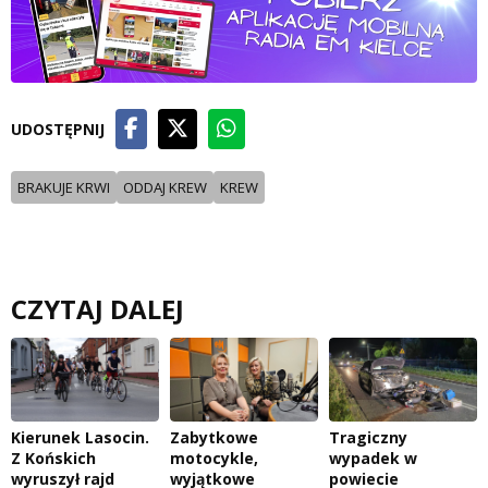
UDOSTĘPNIJ
BRAKUJE KRWI
ODDAJ KREW
KREW
CZYTAJ DALEJ
Kierunek Lasocin.
Zabytkowe
Tragiczny
Z Końskich
motocykle,
wypadek w
wyruszył rajd
wyjątkowe
powiecie