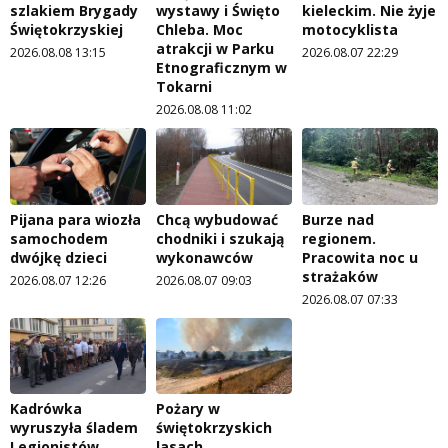
szlakiem Brygady
wystawy i Święto
kieleckim. Nie żyje
Świętokrzyskiej
Chleba. Moc
motocyklista
atrakcji w Parku
2026.08.08 13:15
2026.08.07 22:29
Etnograficznym w
Tokarni
2026.08.08 11:02
Pijana para wiozła
Chcą wybudować
Burze nad
samochodem
chodniki i szukają
regionem.
dwójkę dzieci
wykonawców
Pracowita noc u
strażaków
2026.08.07 12:26
2026.08.07 09:03
2026.08.07 07:33
Kadrówka
Pożary w
wyruszyła śladem
świętokrzyskich
Legionistów
lasach