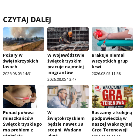
CZYTAJ DALEJ
Pożary w
W województwie
Brakuje niemal
świętokrzyskich
świętokrzyskim
wszystkich grup
lasach
pracuje najmniej
krwi
imigrantów
2026.08.05 14:31
2026.08.05 11:58
2026.08.05 13:47
Ponad połowa
W
Ruszamy z kolejną
mieszkańców
Świętokrzyskiem
podpowiedzią w
Świętokrzyskiego
będzie nawet 38
naszej Wakacyjnej
ma problem z
stopni. Wydano
Grze Terenowej!
otyłością
alert