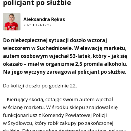
policjant po służbie
Aleksandra Rękas
2025.10.24 12:52
Do niebezpiecznej sytuacji doszło wczoraj
wieczorem w Suchedniowie. W elewację marketu,
autem osobowym wjechał 53-latek, który – jak się
okazało – miał w organizmie 2,5 promila alkoholu.
Na jego wyczyny zareagował policjant po służbie.
Do kolizji doszło po godzinie 22.
– Kierujący skodą, cofając swoim autem wjechał
w ścianę marketu. W środku sklepu znajdował się
funkcjonariusz z Komendy Powiatowej Policji
w Szydłowcu, który robił zakupy po zakończonej
służbie. Gdy przez okno dostrzegł co się stało, od razu