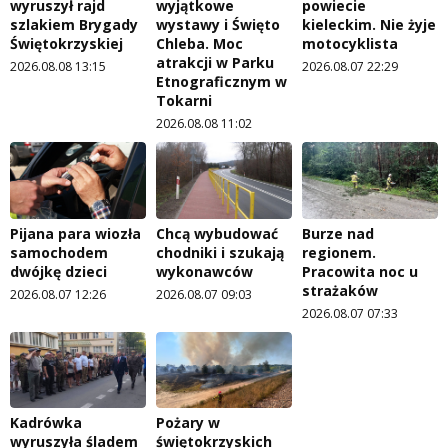
wyruszył rajd
wyjątkowe
powiecie
szlakiem Brygady
wystawy i Święto
kieleckim. Nie żyje
Świętokrzyskiej
Chleba. Moc
motocyklista
atrakcji w Parku
2026.08.08 13:15
2026.08.07 22:29
Etnograficznym w
Tokarni
2026.08.08 11:02
Pijana para wiozła
Chcą wybudować
Burze nad
samochodem
chodniki i szukają
regionem.
dwójkę dzieci
wykonawców
Pracowita noc u
strażaków
2026.08.07 12:26
2026.08.07 09:03
2026.08.07 07:33
Kadrówka
Pożary w
wyruszyła śladem
świętokrzyskich