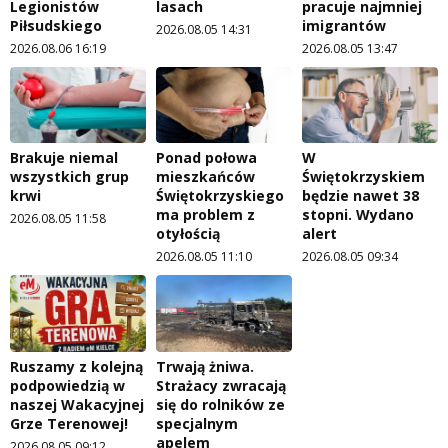
Legionistów
lasach
pracuje najmniej
Piłsudskiego
imigrantów
2026.08.05 14:31
2026.08.06 16:19
2026.08.05 13:47
Brakuje niemal
Ponad połowa
W
wszystkich grup
mieszkańców
Świętokrzyskiem
krwi
Świętokrzyskiego
będzie nawet 38
ma problem z
stopni. Wydano
2026.08.05 11:58
otyłością
alert
2026.08.05 11:10
2026.08.05 09:34
Ruszamy z kolejną
Trwają żniwa.
podpowiedzią w
Strażacy zwracają
naszej Wakacyjnej
się do rolników ze
Grze Terenowej!
specjalnym
apelem
2026.08.05 09:12