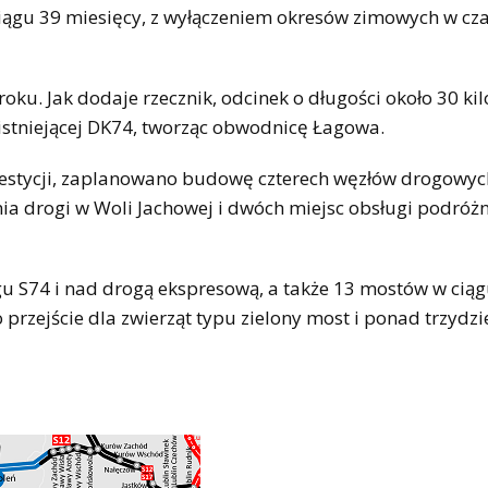
 ciągu 39 miesięcy, z wyłączeniem okresów zimowych w cza
ku. Jak dodaje rzecznik, odcinek o długości około 30 k
istniejącej DK74, tworząc obwodnicę Łagowa.
westycji, zaplanowano budowę czterech węzłów drogowych
a drogi w Woli Jachowej i dwóch miejsc obsługi podróż
u S74 i nad drogą ekspresową, a także 13 mostów w ciąg
przejście dla zwierząt typu zielony most i ponad trzydzi