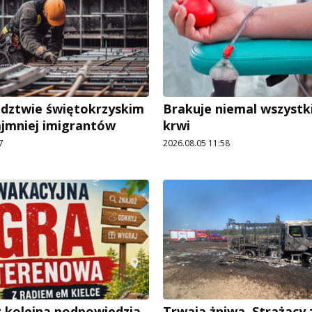
dztwie świętokrzyskim
Brakuje niemal wszystk
ajmniej imigrantów
krwi
7
2026.08.05 11:58
 kolejną podpowiedzią
Trwają żniwa. Strażacy