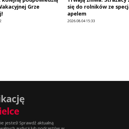
Wakacyjnej Grze
się do rolników ze spec
!
apelem
2
2026.08.04 15:33
ikację
ielce
ie jesteś! Sprawdź aktualną
walnych audycji lub podcastów w