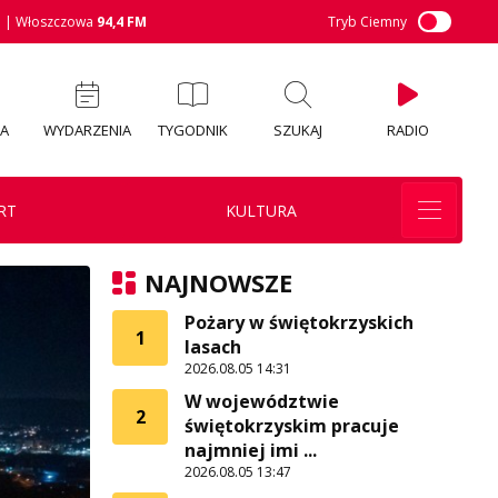
M
| Włoszczowa
94,4 FM
Tryb Ciemny
IA
WYDARZENIA
TYGODNIK
SZUKAJ
RADIO
RT
KULTURA
NAJNOWSZE
Pożary w świętokrzyskich
1
lasach
2026.08.05 14:31
W województwie
2
świętokrzyskim pracuje
najmniej imi ...
2026.08.05 13:47