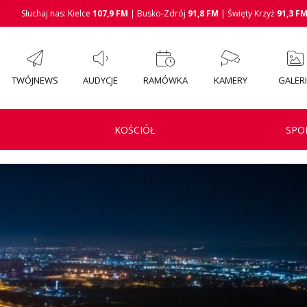
Słuchaj nas: Kielce
107,9 FM
| Busko-Zdrój
91,8 FM
| Święty Krzyż
91,3 F
TWÓJNEWS
AUDYCJE
RAMÓWKA
KAMERY
GALER
KOŚCIÓŁ
SPO