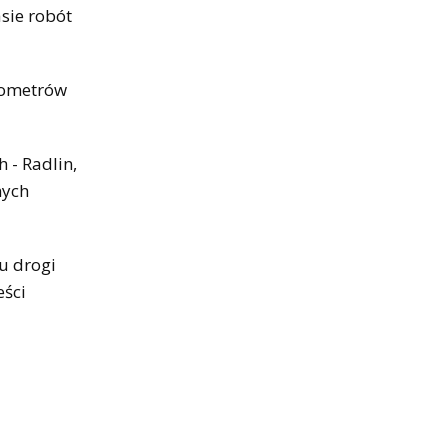
sie robót
ilometrów
 - Radlin,
nych
u drogi
eści