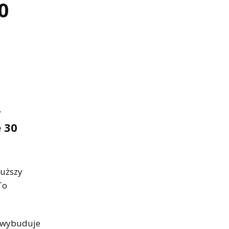
0
4
 30
łuższy
To
i wybuduje