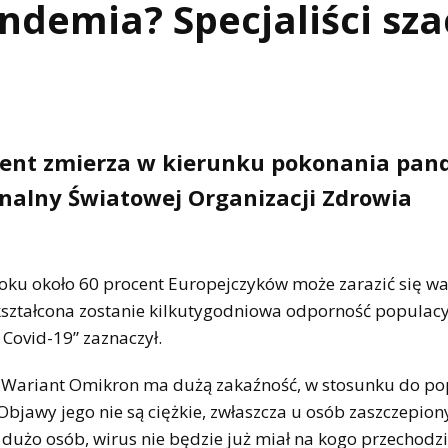
ndemia? Specjaliści sza
nent zmierza w kierunku pokonania pand
onalny Światowej Organizacji Zdrowia
roku około 60 procent Europejczyków może zarazić się w
ształcona zostanie kilkutygodniowa odporność populac
 Covid-19” zaznaczył.
. – Wariant Omikron ma dużą zakaźność, w stosunku do p
 Objawy jego nie są ciężkie, zwłaszcza u osób zaszczepion
 dużo osób, wirus nie będzie już miał na kogo przechodzi