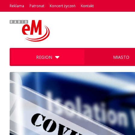
Reklama
Patronat
Koncert życzeń
Kontakt
REGION
MIASTO