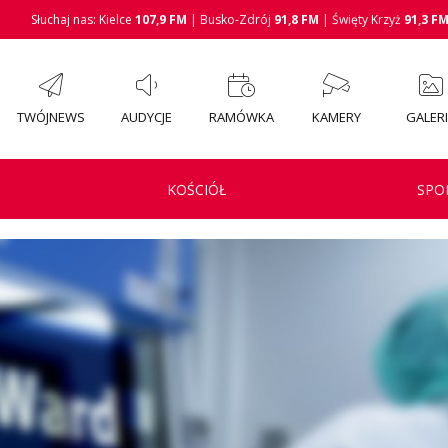
Słuchaj nas: Kielce
107,9 FM
| Busko-Zdrój
91,8 FM
| Święty Krzyż
91,3 F
TWÓJNEWS
AUDYCJE
RAMÓWKA
KAMERY
GALER
KOŚCIÓŁ
SPO