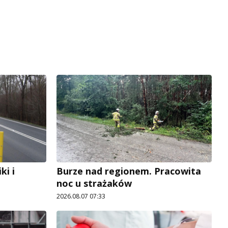
i i
Burze nad regionem. Pracowita
noc u strażaków
2026.08.07 07:33