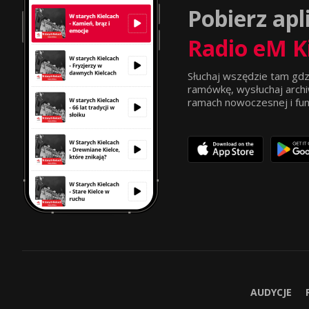
Pobierz apl
Radio eM K
Słuchaj wszędzie tam gdz
ramówkę, wysłuchaj archi
ramach nowoczesnej i funkc
AUDYCJE