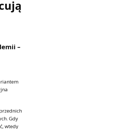
cują
emii –
ariantem
yjna
oprzednich
ych. Gdy
ć, wtedy