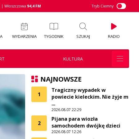
M
| Włoszczowa
94,4 FM
Tryb Ciemny
IA
WYDARZENIA
TYGODNIK
SZUKAJ
RADIO
RT
KULTURA
NAJNOWSZE
Tragiczny wypadek w
1
powiecie kieleckim. Nie żyje m
...
2026.08.07 22:29
Pijana para wiozła
2
samochodem dwójkę dzieci
2026.08.07 12:26