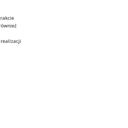
rakcie
również
realizacji
e
a