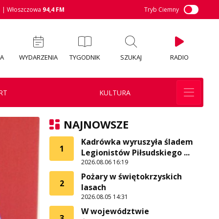
M
| Włoszczowa
94,4 FM
Tryb Ciemny
IA
WYDARZENIA
TYGODNIK
SZUKAJ
RADIO
RT
KULTURA
NAJNOWSZE
Kadrówka wyruszyła śladem
1
Legionistów Piłsudskiego ...
2026.08.06 16:19
Pożary w świętokrzyskich
2
lasach
2026.08.05 14:31
W województwie
3