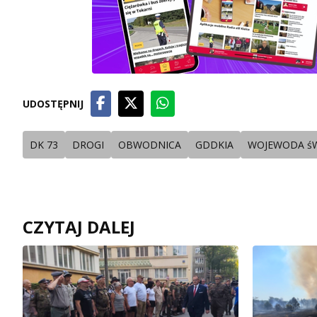
UDOSTĘPNIJ
DK 73
DROGI
OBWODNICA
GDDKIA
WOJEWODA śW
CZYTAJ DALEJ