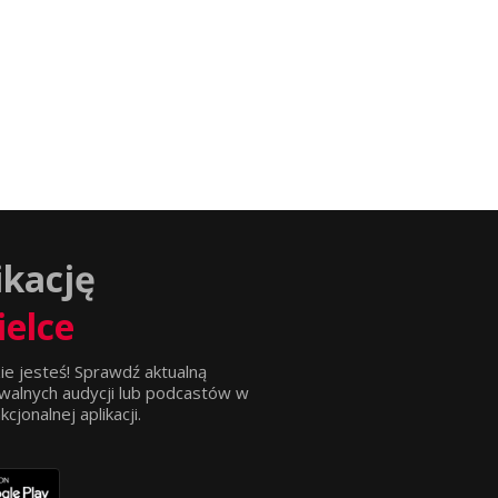
ikację
ielce
ie jesteś! Sprawdź aktualną
walnych audycji lub podcastów w
jonalnej aplikacji.