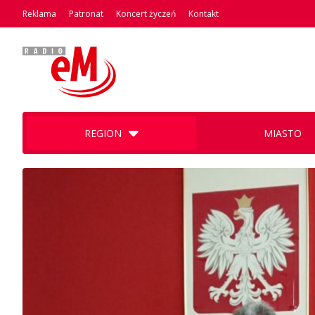
Reklama
Patronat
Koncert życzeń
Kontakt
REGION
MIASTO