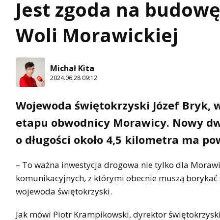
Jest zgoda na budow
Woli Morawickiej
Michał Kita
2024.06.28 09:12
Wojewoda świętokrzyski Józef Bryk,
etapu obwodnicy Morawicy. Nowy dwu
o długości około 4,5 kilometra ma po
– To ważna inwestycja drogowa nie tylko dla Morawi
komunikacyjnych, z którymi obecnie muszą borykać s
wojewoda świętokrzyski.
Jak mówi Piotr Krampikowski, dyrektor świętokrzyski