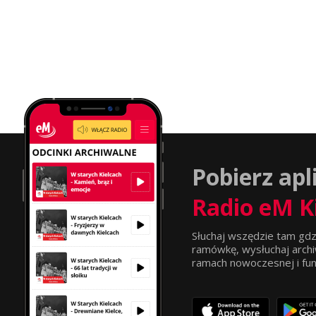
Pobierz apl
Radio eM K
Słuchaj wszędzie tam gdz
ramówkę, wysłuchaj archi
ramach nowoczesnej i funkc