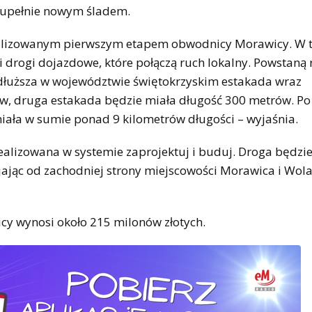
zupełnie nowym śladem.
realizowanym pierwszym etapem obwodnicy Morawicy. W t
drogi dojazdowe, które połączą ruch lokalny. Powstaną 
jdłuższa w województwie świętokrzyskim estakada wraz
ów, druga estakada będzie miała długość 300 metrów. Po 
ała w sumie ponad 9 kilometrów długości – wyjaśnia.
alizowana w systemie zaprojektuj i buduj. Droga będzi
ijając od zachodniej strony miejscowości Morawica i Wol
y wynosi około 215 milonów złotych.