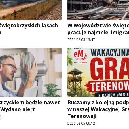
świętokrzyskich lasach
W województwie święt
pracuje najmniej imigr
1
2026.08.05 13:47
rzyskiem będzie nawet
Ruszamy z kolejną pod
. Wydano alert
w naszej Wakacyjnej Gr
Terenowej!
4
2026.08.05 09:12