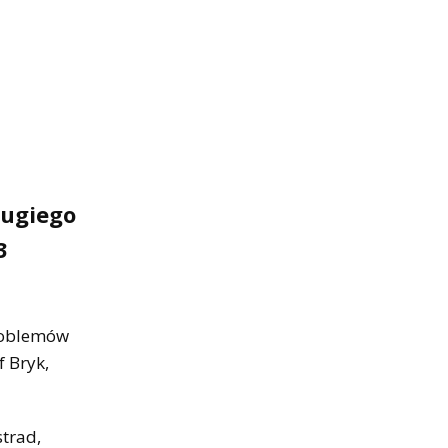
rugiego
3
problemów
 Bryk,
strad,