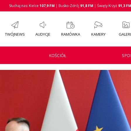
Słuchaj nas: Kielce
107,9 FM
| Busko-Zdrój
91,8 FM
| Święty Krzyż
91,3 F
TWÓJNEWS
AUDYCJE
RAMÓWKA
KAMERY
GALER
KOŚCIÓŁ
SPO