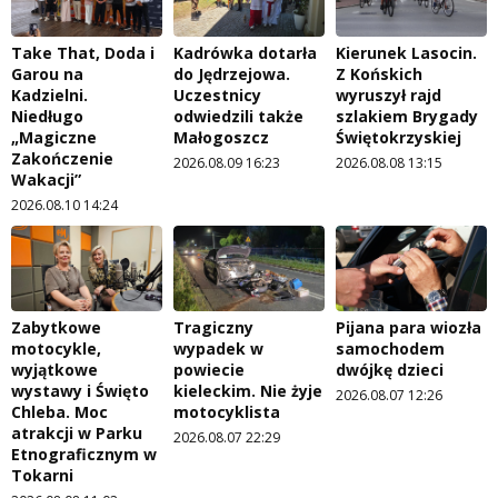
Take That, Doda i
Kadrówka dotarła
Kierunek Lasocin.
Garou na
do Jędrzejowa.
Z Końskich
Kadzielni.
Uczestnicy
wyruszył rajd
Niedługo
odwiedzili także
szlakiem Brygady
„Magiczne
Małogoszcz
Świętokrzyskiej
Zakończenie
2026.08.09 16:23
2026.08.08 13:15
Wakacji”
2026.08.10 14:24
Zabytkowe
Tragiczny
Pijana para wiozła
motocykle,
wypadek w
samochodem
wyjątkowe
powiecie
dwójkę dzieci
wystawy i Święto
kieleckim. Nie żyje
2026.08.07 12:26
Chleba. Moc
motocyklista
atrakcji w Parku
2026.08.07 22:29
Etnograficznym w
Tokarni