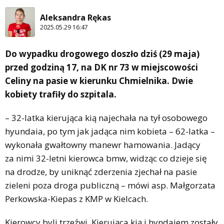
Aleksandra Rękas
2025.05.29 16:47
Do wypadku drogowego doszło dziś (29 maja)
przed godziną 17, na DK nr 73 w miejscowości
Celiny na pasie w kierunku Chmielnika. Dwie
kobiety trafiły do szpitala.
– 32-latka kierująca kią najechała na tył osobowego
hyundaia, po tym jak jadąca nim kobieta – 62-latka –
wykonała gwałtowny manewr hamowania. Jadący
za nimi 32-letni kierowca bmw, widząc co dzieje się
na drodze, by uniknąć zderzenia zjechał na pasie
zieleni poza droga publiczną – mówi asp. Małgorzata
Perkowska-Kiepas z KMP w Kielcach.
Kierowcy byli trzeźwi. Kierująca kią i hyndaiem zostały