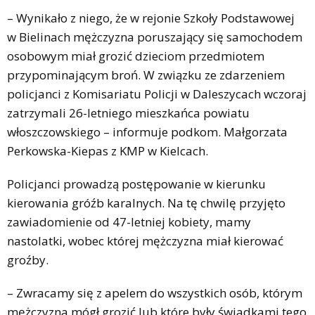
– Wynikało z niego, że w rejonie Szkoły Podstawowej
w Bielinach mężczyzna poruszający się samochodem
osobowym miał grozić dzieciom przedmiotem
przypominającym broń. W związku ze zdarzeniem
policjanci z Komisariatu Policji w Daleszycach wczoraj
zatrzymali 26-letniego mieszkańca powiatu
włoszczowskiego – informuje podkom. Małgorzata
Perkowska-Kiepas z KMP w Kielcach.
Policjanci prowadzą postępowanie w kierunku
kierowania gróźb karalnych. Na tę chwilę przyjęto
zawiadomienie od 47-letniej kobiety, mamy
nastolatki, wobec której mężczyzna miał kierować
groźby.
– Zwracamy się z apelem do wszystkich osób, którym
mężczyzna mógł grozić lub które były świadkami tego