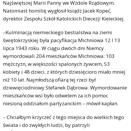
Najświętszej Marii Panny we Wzdole Rządowym.
Natomiast homilię wygłosił ksiądz Jacek Kopeć,
dyrektor Zespołu Szkół Katolickich Diecezji Kieleckiej.
–Kulminacją niemieckiego bestialstwa na ziemi
świętokrzyskiej była pacyfikacja Michniowa 12 I 13
lipca 1943 roku. W ciągu dwóch dni Niemcy
wymordowali 204 mieszkańców Michniowa: 103
mężczyzn, w większości spalonych żywcem, 53
kobiety i 48 dzieci, z których dziesięcioro miało mniej
niż 10 lat. Najmłodszą ofiarą tej rzezi był
dziewięciodniowy Stefanek Dąbrowa. Wymordowanie
mieszkańców wsi było odwetem za ich pomoc
niesioną oddziałom partyzanckim – mówił kapłan.
– Chciałbym krzyczeć z tego miejsca do wielkich tego
świata i do zwykłych ludzi, by patrzyli