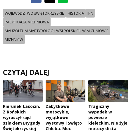
WOJEWóDZTWO śWIęTOKRZYSKIE
HISTORIA
IPN
PACYFIKACJA MICHNIOWA
MAUZOLEUM MARTYROLOGII WSI POLSKICH W MICHNIOWIE
MICHNIóW
CZYTAJ DALEJ
Kierunek Lasocin.
Zabytkowe
Tragiczny
Z Końskich
motocykle,
wypadek w
wyruszył rajd
wyjątkowe
powiecie
szlakiem Brygady
wystawy i Święto
kieleckim. Nie żyje
Świętokrzyskiej
Chleba. Moc
motocyklista