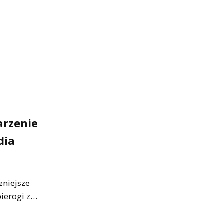
arzenie
dia
zniejsze
pierogi z…