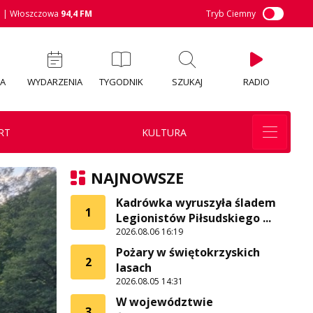
M
| Włoszczowa
94,4 FM
Tryb Ciemny
IA
WYDARZENIA
TYGODNIK
SZUKAJ
RADIO
RT
KULTURA
NAJNOWSZE
Kadrówka wyruszyła śladem
1
Legionistów Piłsudskiego ...
2026.08.06 16:19
Pożary w świętokrzyskich
2
lasach
2026.08.05 14:31
W województwie
3