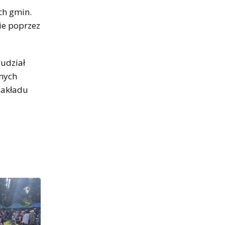
ch gmin.
ie poprzez
 udział
anych
Zakładu