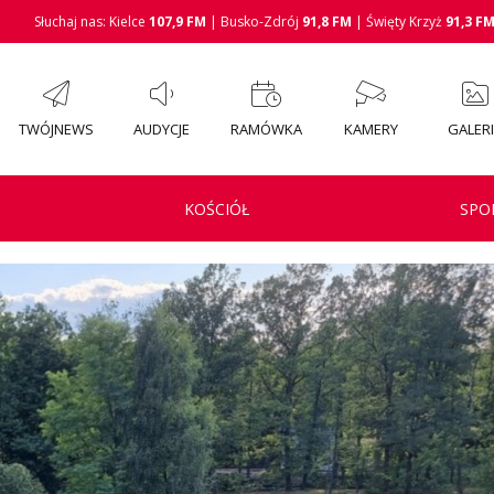
Słuchaj nas: Kielce
107,9 FM
| Busko-Zdrój
91,8 FM
| Święty Krzyż
91,3 F
TWÓJNEWS
AUDYCJE
RAMÓWKA
KAMERY
GALER
KOŚCIÓŁ
SPO