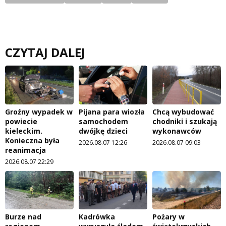
CZYTAJ DALEJ
Groźny wypadek w
Pijana para wiozła
Chcą wybudować
powiecie
samochodem
chodniki i szukają
kieleckim.
dwójkę dzieci
wykonawców
Konieczna była
2026.08.07 12:26
2026.08.07 09:03
reanimacja
2026.08.07 22:29
Burze nad
Kadrówka
Pożary w