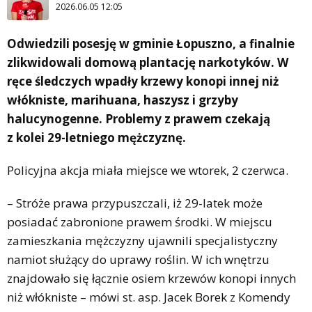
2026.06.05 12:05
Odwiedzili posesję w gminie Łopuszno, a finalnie
zlikwidowali domową plantację narkotyków. W
ręce śledczych wpadły krzewy konopi innej niż
włókniste, marihuana, haszysz i grzyby
halucynogenne. Problemy z prawem czekają
z kolei 29-letniego mężczyznę.
Policyjna akcja miała miejsce we wtorek, 2 czerwca.
– Stróże prawa przypuszczali, iż 29-latek może
posiadać zabronione prawem środki. W miejscu
zamieszkania mężczyzny ujawnili specjalistyczny
namiot służący do uprawy roślin. W ich wnętrzu
znajdowało się łącznie osiem krzewów konopi innych
niż włókniste – mówi st. asp. Jacek Borek z Komendy