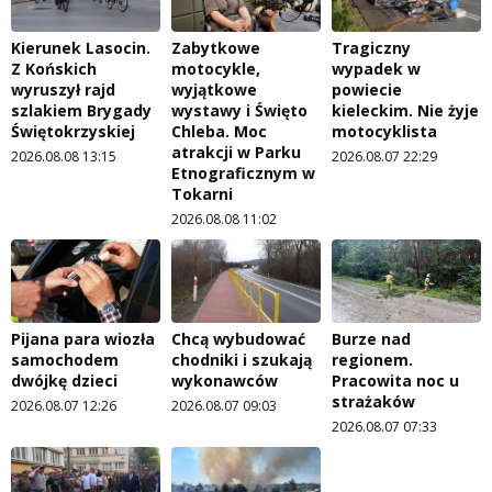
Kierunek Lasocin.
Zabytkowe
Tragiczny
Z Końskich
motocykle,
wypadek w
wyruszył rajd
wyjątkowe
powiecie
szlakiem Brygady
wystawy i Święto
kieleckim. Nie żyje
Świętokrzyskiej
Chleba. Moc
motocyklista
atrakcji w Parku
2026.08.08 13:15
2026.08.07 22:29
Etnograficznym w
Tokarni
2026.08.08 11:02
Pijana para wiozła
Chcą wybudować
Burze nad
samochodem
chodniki i szukają
regionem.
dwójkę dzieci
wykonawców
Pracowita noc u
strażaków
2026.08.07 12:26
2026.08.07 09:03
2026.08.07 07:33