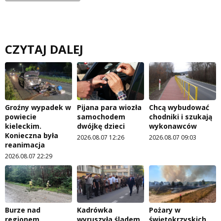
CZYTAJ DALEJ
Groźny wypadek w
Pijana para wiozła
Chcą wybudować
powiecie
samochodem
chodniki i szukają
kieleckim.
dwójkę dzieci
wykonawców
Konieczna była
2026.08.07 12:26
2026.08.07 09:03
reanimacja
2026.08.07 22:29
Burze nad
Kadrówka
Pożary w
regionem.
wyruszyła śladem
świętokrzyskich