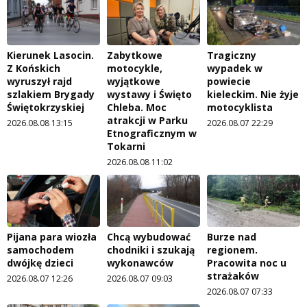
Kierunek Lasocin.
Zabytkowe
Tragiczny
Z Końskich
motocykle,
wypadek w
wyruszył rajd
wyjątkowe
powiecie
szlakiem Brygady
wystawy i Święto
kieleckim. Nie żyje
Świętokrzyskiej
Chleba. Moc
motocyklista
atrakcji w Parku
2026.08.08 13:15
2026.08.07 22:29
Etnograficznym w
Tokarni
2026.08.08 11:02
Pijana para wiozła
Chcą wybudować
Burze nad
samochodem
chodniki i szukają
regionem.
dwójkę dzieci
wykonawców
Pracowita noc u
strażaków
2026.08.07 12:26
2026.08.07 09:03
2026.08.07 07:33