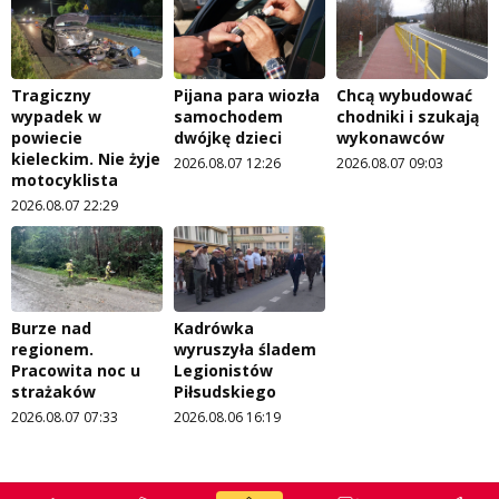
Tragiczny
Pijana para wiozła
Chcą wybudować
wypadek w
samochodem
chodniki i szukają
powiecie
dwójkę dzieci
wykonawców
kieleckim. Nie żyje
2026.08.07 12:26
2026.08.07 09:03
motocyklista
2026.08.07 22:29
Burze nad
Kadrówka
regionem.
wyruszyła śladem
Pracowita noc u
Legionistów
strażaków
Piłsudskiego
2026.08.07 07:33
2026.08.06 16:19