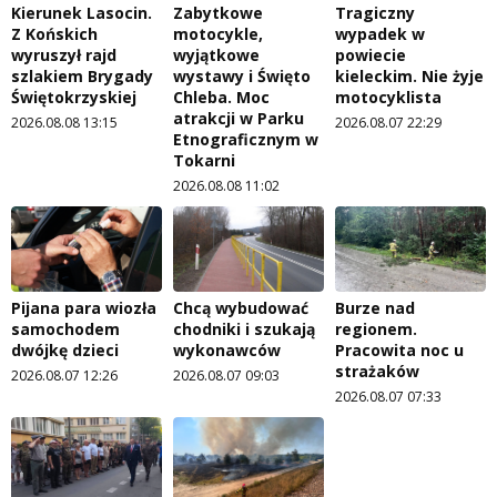
Kierunek Lasocin.
Zabytkowe
Tragiczny
Z Końskich
motocykle,
wypadek w
wyruszył rajd
wyjątkowe
powiecie
szlakiem Brygady
wystawy i Święto
kieleckim. Nie żyje
Świętokrzyskiej
Chleba. Moc
motocyklista
atrakcji w Parku
2026.08.08 13:15
2026.08.07 22:29
Etnograficznym w
Tokarni
2026.08.08 11:02
Pijana para wiozła
Chcą wybudować
Burze nad
samochodem
chodniki i szukają
regionem.
dwójkę dzieci
wykonawców
Pracowita noc u
strażaków
2026.08.07 12:26
2026.08.07 09:03
2026.08.07 07:33