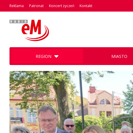
Reklama
Patronat
Koncert życzeń
Kontakt
REGION
MIASTO