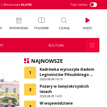
M
| Włoszczowa
94,4 FM
Tryb Ciemny
IA
WYDARZENIA
TYGODNIK
SZUKAJ
RADIO
RT
KULTURA
NAJNOWSZE
Kadrówka wyruszyła śladem
1
Legionistów Piłsudskiego ...
2026.08.06 16:19
Pożary w świętokrzyskich
2
lasach
2026.08.05 14:31
W województwie
3