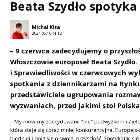
Beata Szydło spotyka
Michał Kita
2024.05.16 11:12
– 9 czerwca zadecydujemy o przyszłośc
Włoszczowie europoseł Beata Szydło.
i Sprawiedliwości w czerwcowych wy
spotkania z dziennikarzami na Rynku,
przedstawiciele ugrupowania rozmaw
wyzwaniach, przed jakimi stoi Polska
– My mówimy zdecydowane "nie" podwyżkom i Zielone
która staje się coraz mniej konkurencyjna. Europejsk
biedniej i boją się o swoją przyszłość. Spotykając s