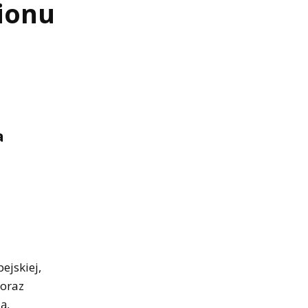
ionu
a
ejskiej,
coraz
ą,