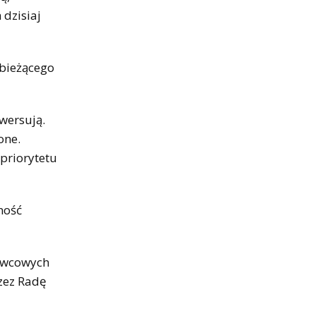
 dzisiaj
 bieżącego
wersują.
one.
 priorytetu
ność
erwcowych
rzez Radę