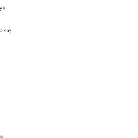
zyk
a się