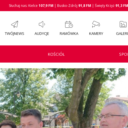
Słuchaj nas: Kielce
107,9 FM
| Busko-Zdrój
91,8 FM
| Święty Krzyż
91,3 F
TWÓJNEWS
AUDYCJE
RAMÓWKA
KAMERY
GALER
KOŚCIÓŁ
SPO