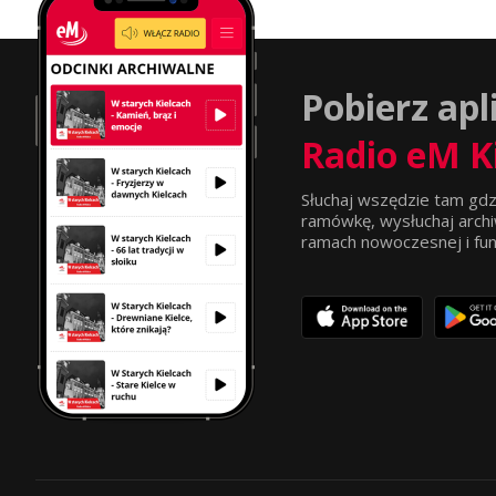
Pobierz apl
Radio eM K
Słuchaj wszędzie tam gdz
ramówkę, wysłuchaj archi
ramach nowoczesnej i funkc