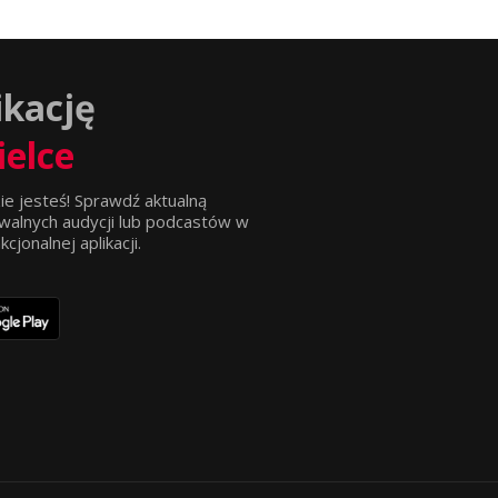
ikację
ielce
ie jesteś! Sprawdź aktualną
walnych audycji lub podcastów w
jonalnej aplikacji.