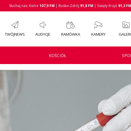
Słuchaj nas: Kielce
107,9 FM
| Busko-Zdrój
91,8 FM
| Święty Krzyż
91,3 F
TWÓJNEWS
AUDYCJE
RAMÓWKA
KAMERY
GALER
KOŚCIÓŁ
SPO