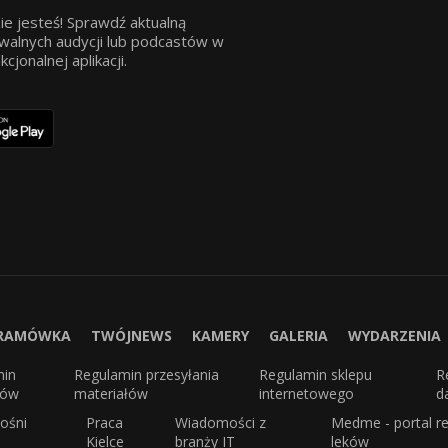
ie jesteś! Sprawdź aktualną
walnych audycji lub podcastów w
jonalnej aplikacji.
RAMÓWKA
TWÓJNEWS
KAMERY
GALERIA
WYDARZENIA
min
Regulamin przesyłania
Regulamin sklepu
R
sów
materiałów
internetowego
d
ośni
Praca
Wiadomości z
Medme - portal re
Kielce
branży IT
leków