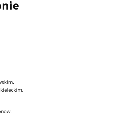
onie
wskim,
kieleckim,
onów.