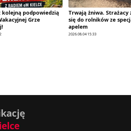
 kolejną podpowiedzią
Trwają żniwa. Strażacy
Wakacyjnej Grze
się do rolników ze spec
!
apelem
2
2026.08.04 15:33
ikację
ielce