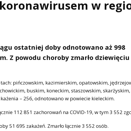
 koronawirusem w regi
ągu ostatniej doby odnotowano aż 998
m. Z powodu choroby zmarło dziewięciu
ach: pińczowskim, kazimierskim, opatowskim, jędrzejo
chowickim, buskim, koneckim, staszowskim, skarżyskim, 
akażenia – 256, odnotowano w powiecie kieleckim.
ącznie 112 851 zachorowań na COVID-19, w tym 3 552 zg
by 51 695 zakażeń. Zmarło łącznie 3 552 osób.