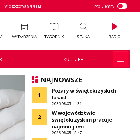
M
| Włoszczowa
94,4 FM
Tryb Ciemny
IA
WYDARZENIA
TYGODNIK
SZUKAJ
RADIO
RT
KULTURA
NAJNOWSZE
Pożary w świętokrzyskich
1
lasach
2026.08.05 14:31
W województwie
2
świętokrzyskim pracuje
najmniej imi ...
2026.08.05 13:47