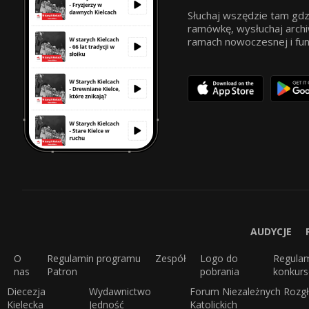
Słuchaj wszędzie tam gdz
ramówkę, wysłuchaj archi
ramach nowoczesnej i funkc
AUDYCJE
O
Regulamin programu
Zespół
Logo do
Regula
nas
Patron
pobrania
konkur
Diecezja
Wydawnictwo
Forum Niezależnych Rozgł
Kielecka
Jedność
Katolickich