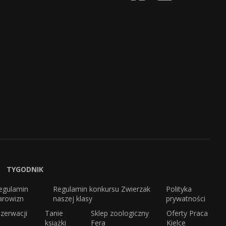
TYGODNIK
egulamin
Regulamin konkursu Zwierzak
Polityka
arowizn
naszej klasy
prywatności
zerwacji
Tanie
Sklep zoologiczny
Oferty Praca
książki
Fera
Kielce