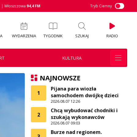
M
| Włoszczowa
94,4 FM
Tryb Ciemny
IA
WYDARZENIA
TYGODNIK
SZUKAJ
RADIO
RT
KULTURA
NAJNOWSZE
Pijana para wiozła
1
samochodem dwójkę dzieci
2026.08.07 12:26
Chcą wybudować chodniki i
2
szukają wykonawców
2026.08.07 09:03
Burze nad regionem.
3