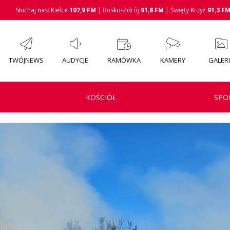
Słuchaj nas: Kielce
107,9 FM
| Busko-Zdrój
91,8 FM
| Święty Krzyż
91,3 F
TWÓJNEWS
AUDYCJE
RAMÓWKA
KAMERY
GALER
KOŚCIÓŁ
SPO