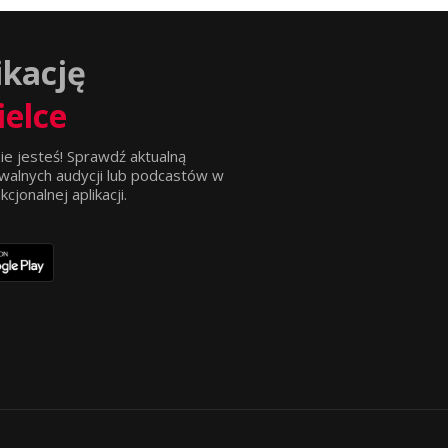
ikację
ielce
ie jesteś! Sprawdź aktualną
walnych audycji lub podcastów w
jonalnej aplikacji.