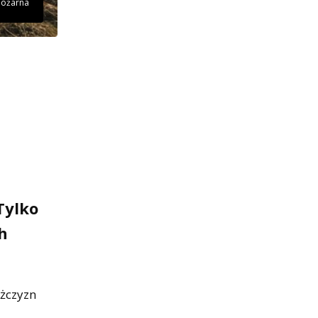
 pożarna
Tylko
h
ężczyzn