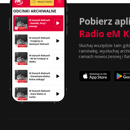
Pobierz apl
Radio eM K
Słuchaj wszędzie tam gdz
ramówkę, wysłuchaj archi
ramach nowoczesnej i funkc