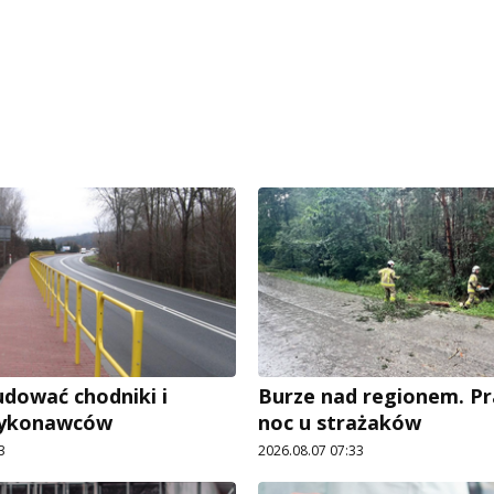
dować chodniki i
Burze nad regionem. P
wykonawców
noc u strażaków
3
2026.08.07 07:33