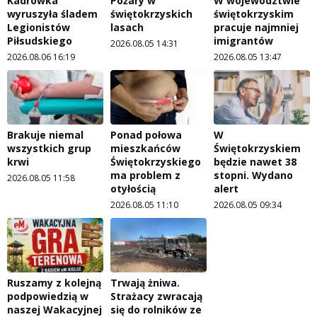
Kadrówka
Pożary w
W województwie
wyruszyła śladem
świętokrzyskich
świętokrzyskim
Legionistów
lasach
pracuje najmniej
Piłsudskiego
imigrantów
2026.08.05 14:31
2026.08.06 16:19
2026.08.05 13:47
Brakuje niemal
Ponad połowa
W
wszystkich grup
mieszkańców
Świętokrzyskiem
krwi
Świętokrzyskiego
będzie nawet 38
ma problem z
stopni. Wydano
2026.08.05 11:58
otyłością
alert
2026.08.05 11:10
2026.08.05 09:34
Ruszamy z kolejną
Trwają żniwa.
podpowiedzią w
Strażacy zwracają
naszej Wakacyjnej
się do rolników ze