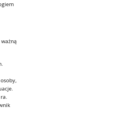
logiem
o ważną
h.
 osoby,
uacje.
ra.
wnik