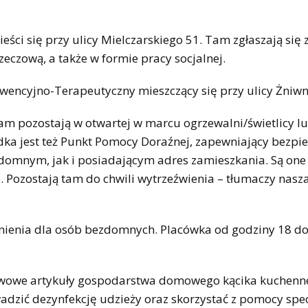
oc
ści się przy ulicy Mielczarskiego 51. Tam zgłaszają się 
eczową, a także w formie pracy socjalnej.
encyjno-Terapeutyczny mieszczący się przy ulicy Żniwne
Tam pozostają w otwartej w marcu ogrzewalni/świetlicy l
odka jest też Punkt Pomocy Doraźnej, zapewniający bezpi
domnym, jak i posiadającym adres zamieszkania. Są one
. Pozostają tam do chwili wytrzeźwienia – tłumaczy nasz
nienia dla osób bezdomnych. Placówka od godziny 18 do 
awowe artykuły gospodarstwa domowego kącika kuchenn
wadzić dezynfekcję udzieży oraz skorzystać z pomocy spec