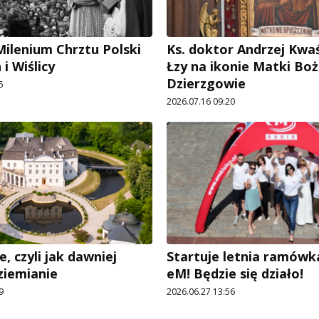
ilenium Chrztu Polski
Ks. doktor Andrzej Kwa
 i Wiślicy
Łzy na ikonie Matki Boż
Dzierzgowie
5
2026.07.16 09:20
e, czyli jak dawniej
Startuje letnia ramówk
 ziemianie
eM! Będzie się działo!
9
2026.06.27 13:56