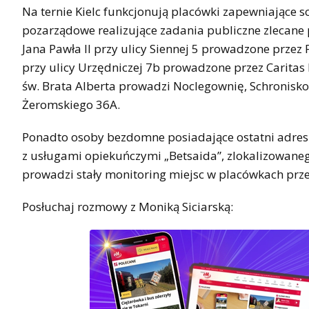
Na ternie Kielc funkcjonują placówki zapewniając
pozarządowe realizujące zadania publiczne zlecane 
Jana Pawła II przy ulicy Siennej 5 prowadzone przez
przy ulicy Urzędniczej 7b prowadzone przez Caritas D
św. Brata Alberta prowadzi Noclegownię, Schronisko
Żeromskiego 36A.
Ponadto osoby bezdomne posiadające ostatni adres 
z usługami opiekuńczymi „Betsaida”, zlokalizowane
prowadzi stały monitoring miejsc w placówkach pr
Posłuchaj rozmowy z Moniką Siciarską: