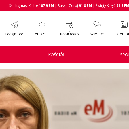
Słuchaj nas: Kielce
107,9 FM
| Busko-Zdrój
91,8 FM
| Święty Krzyż
91,3 F
TWÓJNEWS
AUDYCJE
RAMÓWKA
KAMERY
GALER
KOŚCIÓŁ
SPO