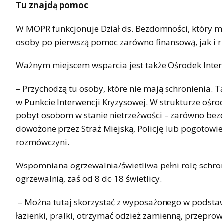
Tu znajdą pom
W MOPR funkcjonuje Dział ds. Bezdomności, który mie
osoby po pierwszą pomoc zarówno finansową, jak i rz
Ważnym miejscem wsparcia jest także Ośrodek Interw
– Przychodzą tu osoby, które nie mają schronienia. 
w Punkcie Interwencji Kryzysowej. W strukturze ośr
pobyt osobom w stanie nietrzeźwości – zarówno bez
dowożone przez Straż Miejską, Policję lub pogotowie
rozmówczyni.
Wspomniana ogrzewalnia/świetliwa pełni rolę schro
ogrzewalnią, zaś od 8 do 18 świetlicy.
– Można tutaj skorzystać z wyposażonego w podst
łazienki, pralki, otrzymać odzież zamienną, przepro