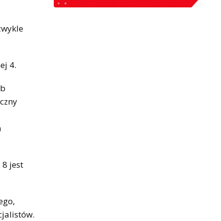
zwykle
j 4.
ub
eczny
a
8 jest
ego,
jalistów.