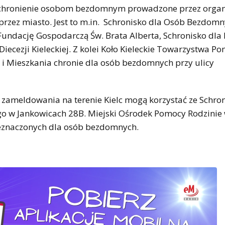
e schronienie osobom bezdomnym prowadzone przez organ
przez miasto. Jest to m.in. Schronisko dla Osób Bezdomn
 Fundację Gospodarczą Św. Brata Alberta, Schronisko dla 
iecezji Kieleckiej. Z kolei Koło Kieleckie Towarzystwa P
 i Mieszkania chronie dla osób bezdomnych przy ulicy
zameldowania na terenie Kielc mogą korzystać ze Schro
go w Jankowicach 28B. Miejski Ośrodek Pomocy Rodzinie 
zeznaczonych dla osób bezdomnych.