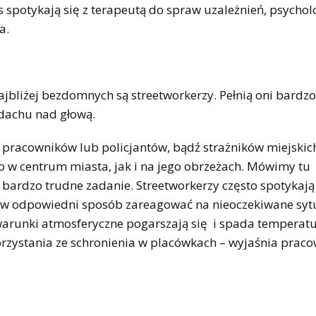
s spotykają się z terapeutą do spraw uzależnień, psycho
a.
ajbliżej bezdomnych są streetworkerzy. Pełnią oni bardz
dachu nad głową.
h pracowników lub policjantów, bądź strażników miejskic
o w centrum miasta, jak i na jego obrzeżach. Mówimy tu
 bardzo trudne zadanie. Streetworkerzy często spotykają
ż w odpowiedni sposób zareagować na nieoczekiwane syt
warunki atmosferyczne pogarszają się i spada temperatu
rzystania ze schronienia w placówkach – wyjaśnia praco