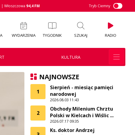
M
| Włoszczowa
94,4 FM
Tryb Ciemny
IA
WYDARZENIA
TYGODNIK
SZUKAJ
RADIO
RT
KULTURA
NAJNOWSZE
Sierpień - miesiąc pamięci
1
narodowej
2026.08.03 11:43
Obchody Milenium Chrztu
2
Polski w Kielcach i Wiślic ...
2026.07.17 09:35
Ks. doktor Andrzej
3