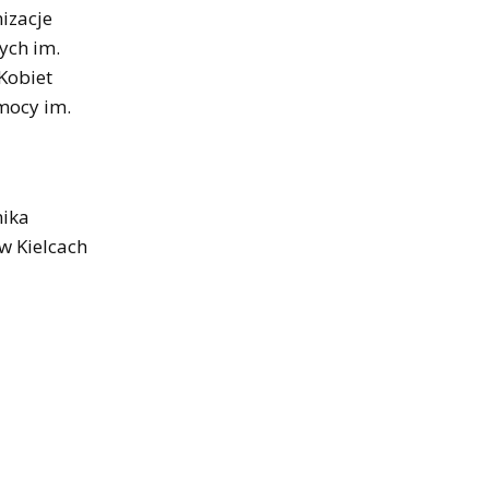
izacje
ych im.
Kobiet
omocy im.
nika
w Kielcach