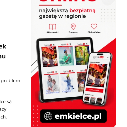
ek
mu
e problem
ce są
acy
ch.