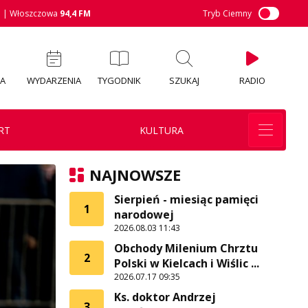
M
| Włoszczowa
94,4 FM
Tryb Ciemny
IA
WYDARZENIA
TYGODNIK
SZUKAJ
RADIO
RT
KULTURA
NAJNOWSZE
Sierpień - miesiąc pamięci
1
narodowej
2026.08.03 11:43
Obchody Milenium Chrztu
2
Polski w Kielcach i Wiślic ...
2026.07.17 09:35
Ks. doktor Andrzej
3