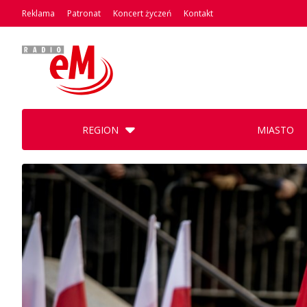
Reklama
Patronat
Koncert życzeń
Kontakt
REGION
MIASTO