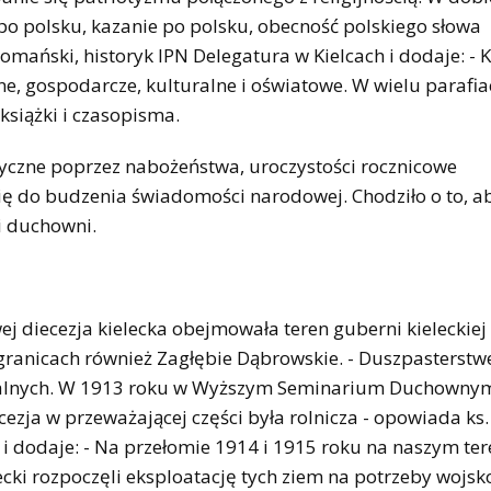
 po polsku, kazanie po polsku, obecność polskiego słowa
ński, historyk IPN Delegatura w Kielcach i dodaje: - K
czne, gospodarcze, kulturalne i oświatowe. W wielu parafi
książki i czasopisma.
zne poprzez nabożeństwa, uroczystości rocznicowe
się do budzenia świadomości narodowej. Chodziło o to, a
li duchowni.
cezja kielecka obejmowała teren guberni kieleckiej i
 granicach również Zagłębie Dąbrowskie. - Duszpasterst
afialnych. W 1913 roku w Wyższym Seminarium Duchowny
zja w przeważającej części była rolnicza - opowiada ks.
 i dodaje: - Na przełomie 1914 i 1915 roku na naszym ter
iecki rozpoczęli eksploatację tych ziem na potrzeby wojsk