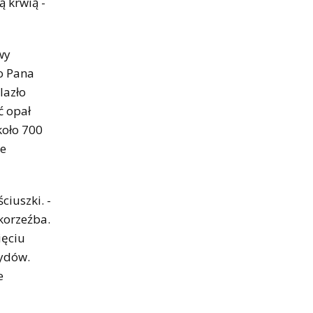
ą krwią -
wy
go Pana
lazło
ć opał
koło 700
se
iuszki. -
korzeźba.
ięciu
Żydów.
e