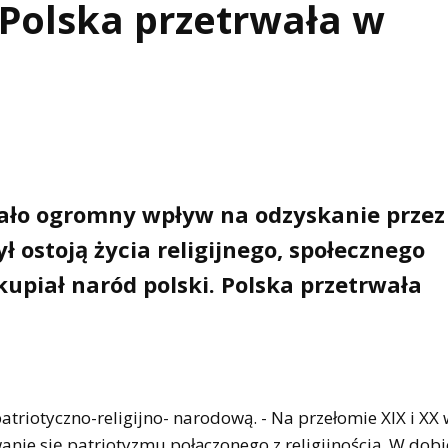
 Polska przetrwała w
iało ogromny wpływ na odzyskanie przez
ł ostoją życia religijnego, społecznego
kupiał naród polski. Polska przetrwała
atriotyczno-religijno- narodową. - Na przełomie XIX i XX
nie się patriotyzmu połączonego z religijnością. W dobi