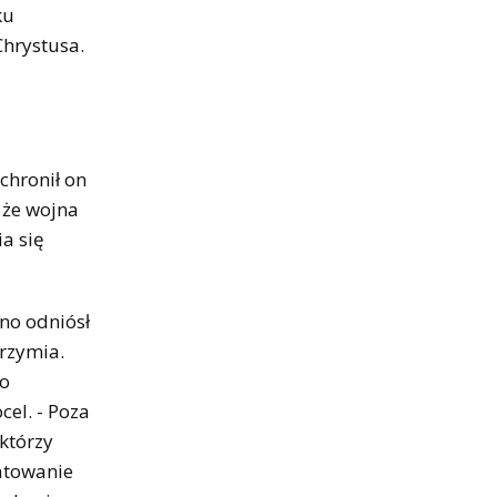
ku
Chrystusa.
chronił on
, że wojna
a się
no odniósł
brzymia.
ło
cel. - Poza
 którzy
ratowanie