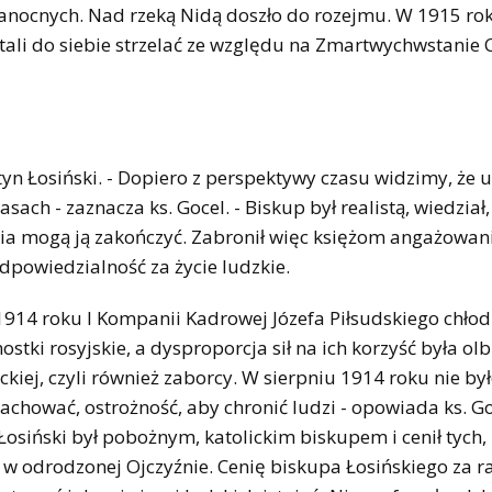
anocnych. Nad rzeką Nidą doszło do rozejmu. W 1915 ro
stali do siebie strzelać ze względu na Zmartwychwstanie 
.
siński. - Dopiero z perspektywy czasu widzimy, że u
ach - zaznacza ks. Gocel. - Biskup był realistą, wiedział
ria mogą ją zakończyć. Zabronił więc księżom angażowani
powiedzialność za życie ludzkie.
4 roku I Kompanii Kadrowej Józefa Piłsudskiego chłod
stki rosyjskie, a dysproporcja sił na ich korzyść była ol
kiej, czyli również zaborcy. W sierpniu 1914 roku nie by
achować, ostrożność, aby chronić ludzi - opowiada ks. Go
up Łosiński był pobożnym, katolickim biskupem i cenił tych,
mu w odrodzonej Ojczyźnie. Cenię biskupa Łosińskiego za 