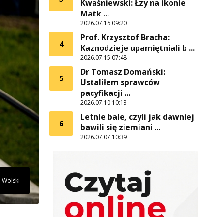
Kwaśniewski: Łzy na ikonie
Matk ...
2026.07.16 09:20
Prof. Krzysztof Bracha:
4
Kaznodzieje upamiętniali b ...
2026.07.15 07:48
Dr Tomasz Domański:
5
Ustaliłem sprawców
pacyfikacji ...
2026.07.10 10:13
Letnie bale, czyli jak dawniej
6
bawili się ziemiani ...
2026.07.07 10:39
z Wolski