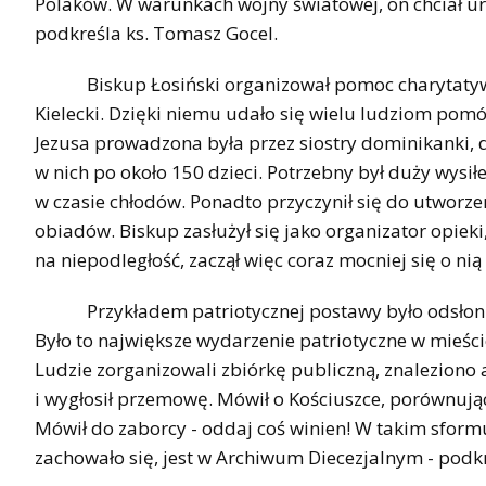
Polaków. W warunkach wojny światowej, on chciał ura
podkreśla ks. Tomasz Gocel.
Biskup Łosiński organizował pomoc charytatywną
Kielecki. Dzięki niemu udało się wielu ludziom pomó
Jezusa prowadzona była przez siostry dominikanki, d
w nich po około 150 dzieci. Potrzebny był duży wysił
w czasie chłodów. Ponadto przyczynił się do utwor
obiadów. Biskup zasłużył się jako organizator opieki,
na niepodległość, zaczął więc coraz mocniej się o ni
Przykładem patriotycznej postawy było odsłonięcie
Było to największe wydarzenie patriotyczne w mieści
Ludzie zorganizowali zbiórkę publiczną, znaleziono ar
i wygłosił przemowę. Mówił o Kościuszce, porównuj
Mówił do zaborcy - oddaj coś winien! W takim sform
zachowało się, jest w Archiwum Diecezjalnym - podkr