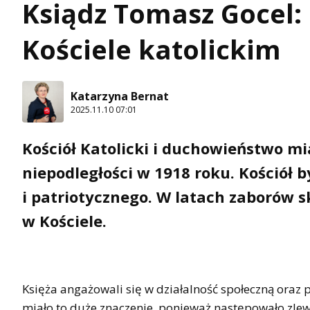
Ksiądz Tomasz Gocel:
Kościele katolickim
Katarzyna Bernat
2025.11.10 07:01
Kościół Katolicki i duchowieństwo m
niepodległości w 1918 roku. Kościół by
i patriotycznego. W latach zaborów s
w Kościele.
Księża angażowali się w działalność społeczną oraz p
miało to duże znaczenie, ponieważ następowało zlewa