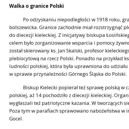
Walka o granice Polski
Po odzyskaniu niepodległości w 1918 roku, granic
bolszewicka. Granice zachodnie miał rozstrzygnąć pl
do diecezji kieleckiej. Z inicjatywy biskupa Łosińsk
celem było zorganizowanie wsparcia i pomocy żywno
został skierowany ks. Jan Skalski, profesor kielecki
plebiscytową na rzecz Polski. Ponadto na przykład ks
ludności polskiej, która była uprawniona do udziału w
w sprawie przynależności Górnego Śląska do Polski.
Biskup Kielecki popierał też sprawę polską w cza
polskiej, aż 14 pochodziło z diecezji kieleckiej. Or
wygłaszali też patriotyczne kazania. W tworzących s
Poza tym w parafiach sprawowano nabożeństwa w int
Gocel.