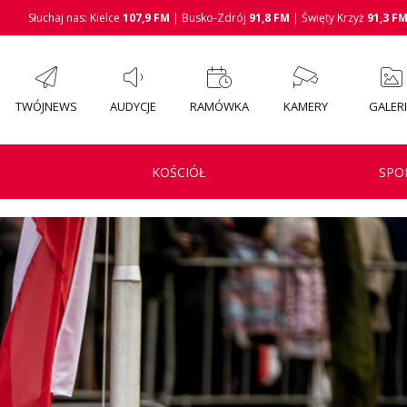
Słuchaj nas: Kielce
107,9 FM
| Busko-Zdrój
91,8 FM
| Święty Krzyż
91,3 F
TWÓJNEWS
AUDYCJE
RAMÓWKA
KAMERY
GALER
KOŚCIÓŁ
SPO