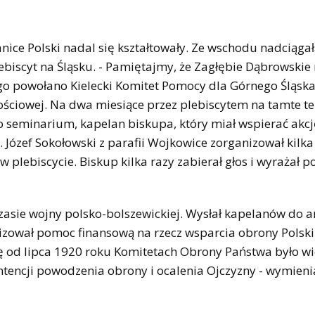
e Polski nadal się kształtowały. Ze wschodu nadciąga
ebiscyt na Śląsku. - Pamiętajmy, że Zagłębie Dąbrowskie 
iego powołano Kielecki Komitet Pomocy dla Górnego Śląska
ściowej. Na dwa miesiące przez plebiscytem na tamte t
ego seminarium, kapelan biskupa, który miał wspierać akc
. Józef Sokołowski z parafii Wojkowice zorganizował kilk
 plebiscycie. Biskup kilka razy zabierał głos i wyrażał p
sie wojny polsko-bolszewickiej. Wysłał kapelanów do a
ganizował pomoc finansową na rzecz wsparcia obrony Polski
ię od lipca 1920 roku Komitetach Obrony Państwa było wi
encji powodzenia obrony i ocalenia Ojczyzny - wymienia