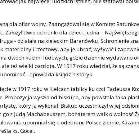
tować jak najwięcej ludzkich istnień. Nie szafował polsk
 dla ofiar wojny. Zaangażował się w Komitet Ratunko
c. Założył dwie ochronki dla dzieci. Jedna - Najświętsze
ruga - działała na kieleckim Baranówku. Schronienie zna
ek materialny i rzeczowy, aby je ubrać, wyżywić i zapewni
zenia dwóch kuchni ludowych, gdzie dziennie wydawano o
 ale też wielki patriota. W 1917 roku wiedział, że są szan
ą upominać - opowiada ksiądz historyk.
 w 1917 roku w Kielcach tablicy ku czci Tadeusza Kośc
e. Propozycja wyszła od biskupa, aby powstała taka płas
tystę, który ją wykonał. Biskup uczestniczył w jej odsłon
ąc go z Judą Machabeuszem, bohaterem walk o wolność 
ułowaniu upomniał się o odebrane Polsce ziemie. Kazani
eśla ks. Gocel.