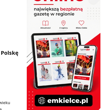
 Polskę
 wieku
e