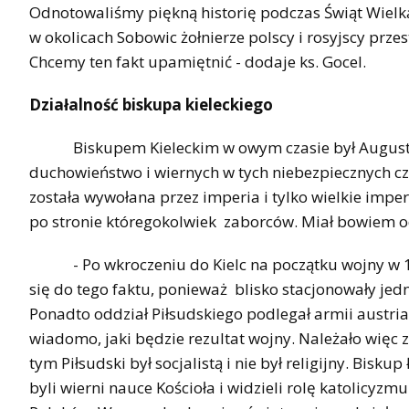
Odnotowaliśmy piękną historię podczas Świąt Wielk
w okolicach Sobowic żołnierze polscy i rosyjscy prze
Chcemy ten fakt upamiętnić - dodaje ks. Gocel
Działalność biskupa kieleckiego
Biskupem Kieleckim w owym czasie był Augustyn Ło
duchowieństwo i wiernych w tych niebezpiecznych czas
została wywołana przez imperia i tylko wielkie impe
po stronie któregokolwiek zaborców. Miał bowiem od
- Po wkroczeniu do Kielc na początku wojny w 191
się do tego faktu, ponieważ blisko stacjonowały jedno
Ponadto oddział Piłsudskiego podlegał armii austriac
wiadomo, jaki będzie rezultat wojny. Należało więc z
tym Piłsudski był socjalistą i nie był religijny. Bisk
byli wierni nauce Kościoła i widzieli rolę katolicyz