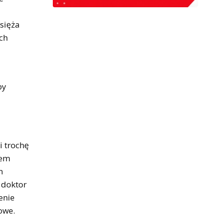
sięża
ach
by
 trochę
wem
m
 doktor
enie
owe.