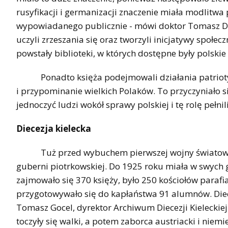
rusyfikacji i germanizacji znaczenie miała modlitwa
wypowiadanego publicznie - mówi doktor Tomasz Doma
uczyli zrzeszania się oraz tworzyli inicjatywy społe
powstały biblioteki, w których dostępne były polskie 
Ponadto księża podejmowali działania patriotyc
i przypominanie wielkich Polaków. To przyczyniało 
jednoczyć ludzi wokół sprawy polskiej i tę rolę pełni
Diecezja kielecka
Tuż przed wybuchem pierwszej wojny światowej die
guberni piotrkowskiej. Do 1925 roku miała w swych
zajmowało się 370 księży, było 250 kościołów par
przygotowywało się do kapłaństwa 91 alumnów. Diece
Tomasz Gocel, dyrektor Archiwum Diecezji Kieleckiej
toczyły się walki, a potem zaborca austriacki i niem