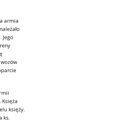
ła armia
należało
. Jego
ereny
ję
a wozów
oparcie
rmii
. Księża
elu księży.
 ks.