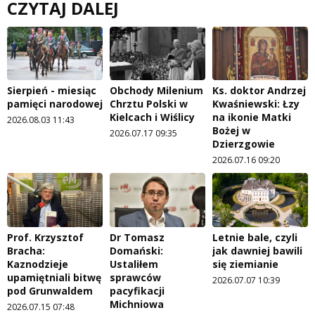
CZYTAJ DALEJ
Sierpień - miesiąc
Obchody Milenium
Ks. doktor Andrzej
pamięci narodowej
Chrztu Polski w
Kwaśniewski: Łzy
Kielcach i Wiślicy
na ikonie Matki
2026.08.03 11:43
Bożej w
2026.07.17 09:35
Dzierzgowie
2026.07.16 09:20
Prof. Krzysztof
Dr Tomasz
Letnie bale, czyli
Bracha:
Domański:
jak dawniej bawili
Kaznodzieje
Ustaliłem
się ziemianie
upamiętniali bitwę
sprawców
2026.07.07 10:39
pod Grunwaldem
pacyfikacji
Michniowa
2026.07.15 07:48