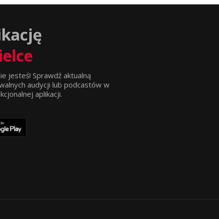
ikację
ielce
ie jesteś! Sprawdź aktualną
walnych audycji lub podcastów w
jonalnej aplikacji.