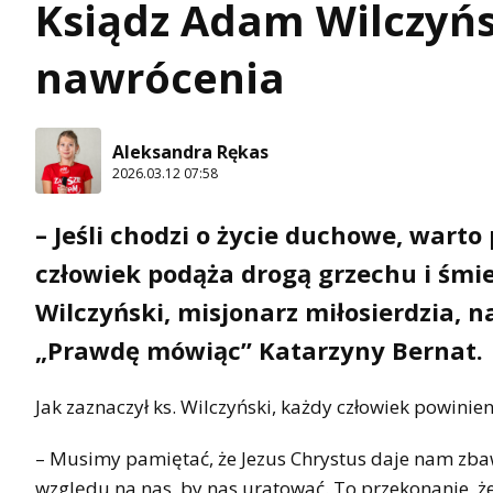
Ksiądz Adam Wilczyńsk
nawrócenia
Aleksandra Rękas
2026.03.12 07:58
– Jeśli chodzi o życie duchowe, wart
człowiek podąża drogą grzechu i śmier
Wilczyński, misjonarz miłosierdzia, 
„Prawdę mówiąc” Katarzyny Bernat.
Jak zaznaczył ks. Wilczyński, każdy człowiek powinie
– Musimy pamiętać, że Jezus Chrystus daje nam zbaw
względu na nas, by nas uratować. To przekonanie, ż