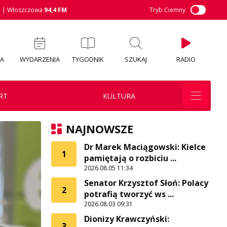
M
| Włoszczowa
94,4 FM
Tryb Ciemny
IA
WYDARZENIA
TYGODNIK
SZUKAJ
RADIO
RT
KULTURA
NAJNOWSZE
Dr Marek Maciągowski: Kielce
1
pamiętają o rozbiciu ...
2026.08.05 11:34
Senator Krzysztof Słoń: Polacy
2
potrafią tworzyć ws ...
2026.08.03 09:31
Dionizy Krawczyński:
3