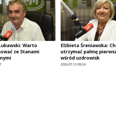
Lubawski: Warto
Elżbieta Śreniawska: C
cować ze Stanami
utrzymać palmę pierws
onymi
wśród uzdrowisk
7
2026.07.13 09:24