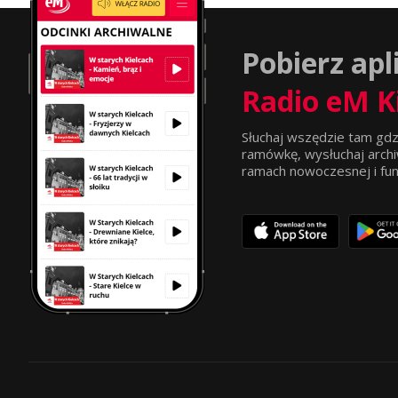
Pobierz apl
Radio eM K
Słuchaj wszędzie tam gdz
ramówkę, wysłuchaj archi
ramach nowoczesnej i funkc