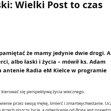
i: Wielki Post to czas
o pamiętać że mamy jedynie dwie drogi. A
ci, albo łaski i życia – mówił ks. Adam
na antenie Radia eM Kielce w programie
n kierować się perspektywą życia wiecznego.
ienie przez swoją mękę, śmierć i zmartwychwstanie. Uczy
e grzech niszczy życie, a odwrócenie od Boga jest prawd