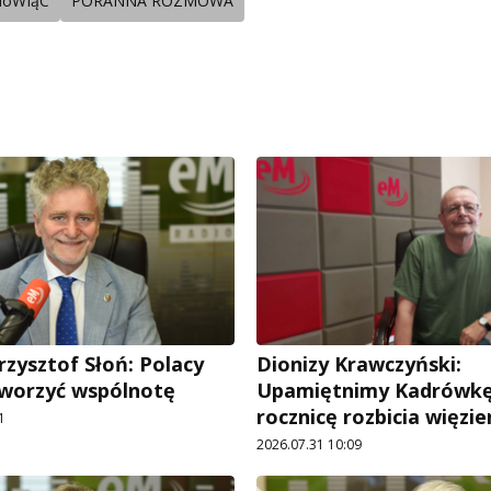
óWIąC
PORANNA ROZMOWA
rzysztof Słoń: Polacy
Dionizy Krawczyński:
tworzyć wspólnotę
Upamiętnimy Kadrówkę
rocznicę rozbicia więzie
1
2026.07.31 10:09