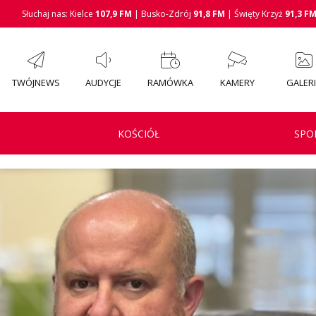
Słuchaj nas: Kielce
107,9 FM
| Busko-Zdrój
91,8 FM
| Święty Krzyż
91,3 F
TWÓJNEWS
AUDYCJE
RAMÓWKA
KAMERY
GALER
KOŚCIÓŁ
SPO