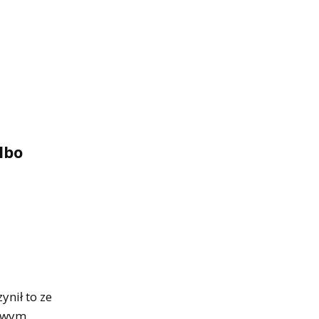
lbo
nił to ze
ziwym