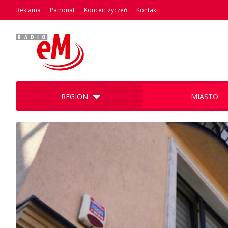
Reklama
Patronat
Koncert życzeń
Kontakt
REGION
MIASTO