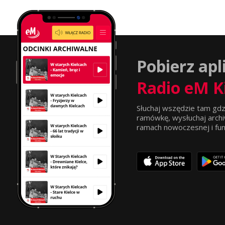
Pobierz apl
Radio eM K
Słuchaj wszędzie tam gdz
ramówkę, wysłuchaj archi
ramach nowoczesnej i funkc