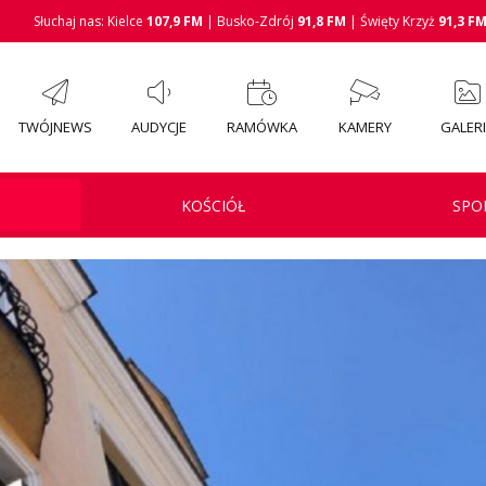
Słuchaj nas: Kielce
107,9 FM
| Busko-Zdrój
91,8 FM
| Święty Krzyż
91,3 F
TWÓJNEWS
AUDYCJE
RAMÓWKA
KAMERY
GALER
KOŚCIÓŁ
SPO