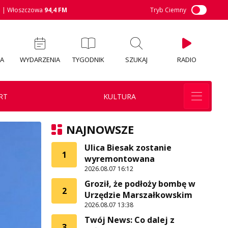
M
| Włoszczowa
94,4 FM
Tryb Ciemny
IA
WYDARZENIA
TYGODNIK
SZUKAJ
RADIO
RT
KULTURA
NAJNOWSZE
Ulica Biesak zostanie
1
wyremontowana
2026.08.07 16:12
Groził, że podłoży bombę w
2
Urzędzie Marszałkowskim
2026.08.07 13:38
Twój News: Co dalej z
3