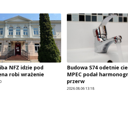
iba NFZ idzie pod
Budowa S74 odetnie cie
ena robi wrażenie
MPEC podał harmonog
przerw
0
2026.08.06 13:18