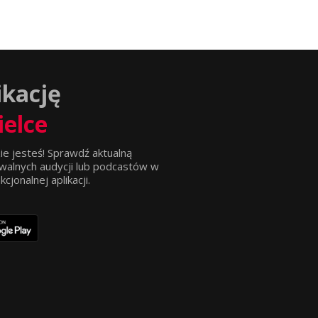
ikację
ielce
ie jesteś! Sprawdź aktualną
walnych audycji lub podcastów w
jonalnej aplikacji.