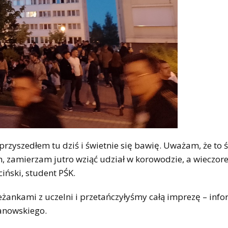
 przyszedłem tu dziś i świetnie się bawię. Uważam, że to 
tym, zamierzam jutro wziąć udział w korowodzie, a wiecz
iński, student PŚK.
leżankami z uczelni i przetańczyłyśmy całą imprezę – inf
hanowskiego.