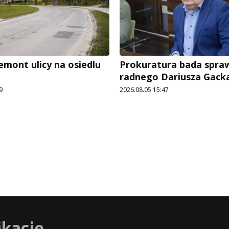
emont ulicy na osiedlu
Prokuratura bada spra
radnego Dariusza Gack
9
2026.08.05 15:47
ikację