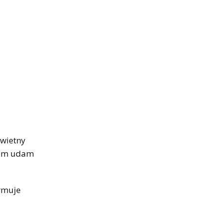
świetny
orem udam
ormuje