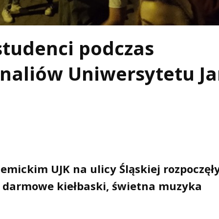
 studenci podczas
naliów Uniwersytetu J
mickim UJK na ulicy Śląskiej rozpoczęły
l, darmowe kiełbaski, świetna muzyka