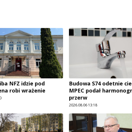
iba NFZ idzie pod
Budowa S74 odetnie cie
ena robi wrażenie
MPEC podał harmonog
przerw
0
2026.08.06 13:18