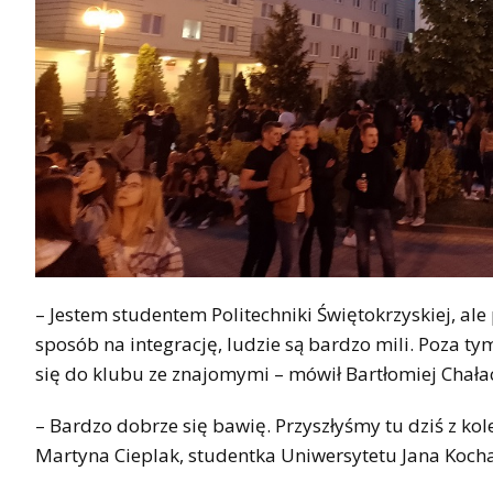
– Jestem studentem Politechniki Świętokrzyskiej, ale
sposób na integrację, ludzie są bardzo mili. Poza 
się do klubu ze znajomymi – mówił Bartłomiej Chałac
– Bardzo dobrze się bawię. Przyszłyśmy tu dziś z ko
Martyna Cieplak, studentka Uniwersytetu Jana Koc