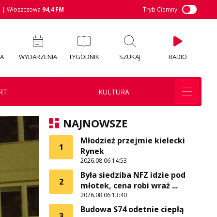
M
| Włoszczowa
94,4 FM
Tryb Ciemny
IA
WYDARZENIA
TYGODNIK
SZUKAJ
RADIO
RT
KULTURA
NAJNOWSZE
Młodzież przejmie kielecki
1
Rynek
2026.08.06 14:53
Była siedziba NFZ idzie pod
2
młotek, cena robi wraż ...
2026.08.06 13:40
Budowa S74 odetnie ciepłą
3