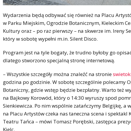
Wydarzenia będą odbywać się również na Placu Artyst
w Parku Miejskim, Ogrodzie Botanicznym, Kieleckim C
Kultury oraz – po raz pierwszy – na skwerze im. Ireny S
który w sobotę wypełni m.in. Silent Disco.
Program jest na tyle bogaty, że trudno byłoby go opisać
dlatego stworzono specjalną stronę internetową.
– Wszystkie szczegóły można znaleźć na stronie
swietoki
godzina po godzinie. W sobotę szczególnie polecamy 
Botaniczny, gdzie wstęp będzie bezpłatny. Warto też w
na Bajkowy Korowód, który o 14:30 wyruszy spod pom
Sienkiewicza. Po nim wspólnie zatańczymy Belgijkę, a 
na Placu Artystów czeka nas taneczna scena i spektakl 
Teatru Tańca – mówi Tomasz Porębski, zastępca prez
Kielc.