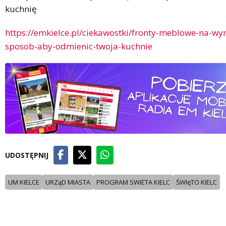
kuchnię
https://emkielce.pl/ciekawostki/fronty-meblowe-na-wy
sposob-aby-odmienic-twoja-kuchnie
UDOSTĘPNIJ
UM KIELCE
URZąD MIASTA
PROGRAM SWIETA KIELC
ŚWIęTO KIELC