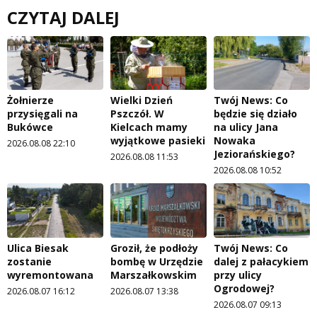
CZYTAJ DALEJ
Żołnierze
Wielki Dzień
Twój News: Co
przysięgali na
Pszczół. W
będzie się działo
Bukówce
Kielcach mamy
na ulicy Jana
wyjątkowe pasieki
Nowaka
2026.08.08 22:10
Jeziorańskiego?
2026.08.08 11:53
2026.08.08 10:52
Ulica Biesak
Groził, że podłoży
Twój News: Co
zostanie
bombę w Urzędzie
dalej z pałacykiem
wyremontowana
Marszałkowskim
przy ulicy
Ogrodowej?
2026.08.07 16:12
2026.08.07 13:38
2026.08.07 09:13