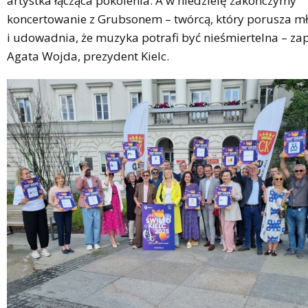
artystka łącząca pokolenia. A w niedzielę zakończymy
koncertowanie z Grubsonem – twórcą, który porusza m
i udowadnia, że muzyka potrafi być nieśmiertelna – z
Agata Wojda, prezydent Kielc.